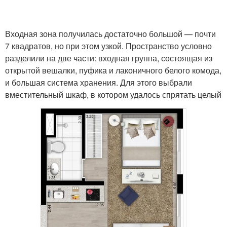
Входная зона получилась достаточно большой — почти
Комната к ремонту
Грамотный ремонт
7 квадратов, но при этом узкой. Пространство условно
разделили на две части: входная группа, состоящая из
открытой вешалки, пуфика и лаконичного белого комода,
и большая система хранения. Для этого выбрали
Ремонт в сельском
Ремонт во вторичке
вместительный шкаф, в котором удалось спрятать целый
доме
Ремонт в деревянном
Внутренний ремонт
доме
Недорогой ремонт
Капитальный ремонт