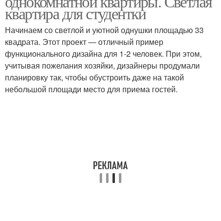
однокомнатной квартиры. Светлая
квартира для студентки
Начинаем со светлой и уютной однушки площадью 33
квадрата. Этот проект — отличный пример
Ремонт с нуля
Косметический ремонт
функционального дизайна для 1-2 человек. При этом,
учитывая пожелания хозяйки, дизайнеры продумали
планировку так, чтобы обустроить даже на такой
Комната к
небольшой площади место для приема гостей.
косметическому
Денег на ремонт
ремонту
Ремонт в стиле
Ремонт без мужчины
Ремонт из подручных
Ремонт в комнате
материалов