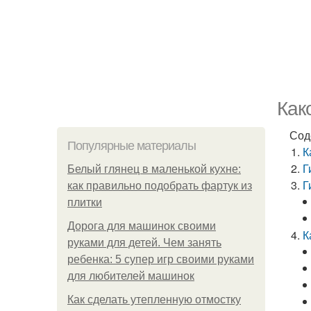
Как
Сод
Популярные материалы
К
Г
Белый глянец в маленькой кухне:
Г
как правильно подобрать фартук из
плитки
Дорога для машинок своими
К
руками для детей. Чем занять
ребенка: 5 супер игр своими руками
для любителей машинок
Как сделать утепленную отмостку