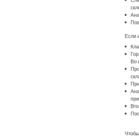
скл
Ана
Пов
Если 
Кла
Гор
Во 
Про
скл
При
Ана
при
Вто
Пос
Чтобы