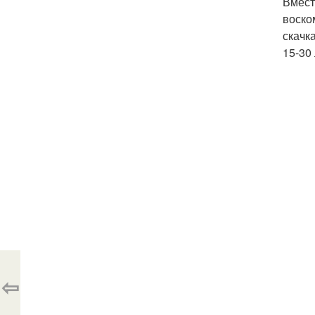
Вмест
воско
скачк
15-30 
⇦