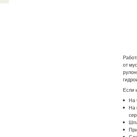
Работ
от му
рулон
гидро
Если 
На 
На 
сер
Шпа
При
Сле