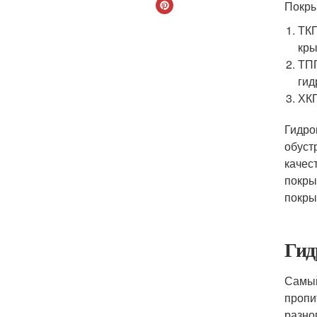
Покры
ТКП
кр
ТПП
гид
ХКП
Гидро
обуст
качес
покры
покры
Гид
Самый
пропи
разно