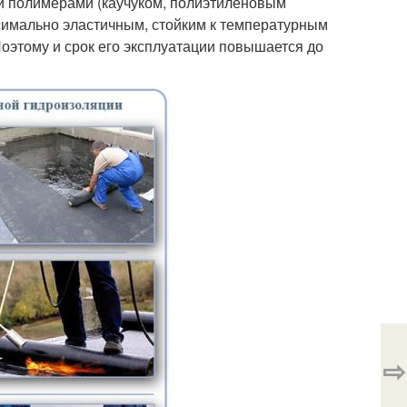
й полимерами (каучуком, полиэтиленовым
симально эластичным, стойким к температурным
оэтому и срок его эксплуатации повышается до
⇨