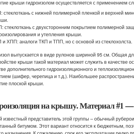
тие крыши гидроизолом осуществляется с применением с
: стеклоткань с нижней полимерной пленкой и верхней ми
ыши.
: стеклоткань с двухсторонним покрытием полимерной защ
роизолирования и утепления крыши.
 и ХПП: аналоги ТКП и ТПП, но с основой из стеклохолста.
изол выпускается в виде рулонов шириной 95 см. Общая дли
ройстве крыши такой материал может служить в качестве о
тве дополнительного гидроизоляционного и теплоизоляцио
тием (шифер, черепица и т.д.). Наибольшее распространен
тие плоской крыши.
роизоляция на крышу. Материал #1 
 известный представитель этой группы – обычный руберои
танный битумом. Этот вариант относится к бюджетным, по
го назначения. К сожалению, срок его эксплуатации редко п