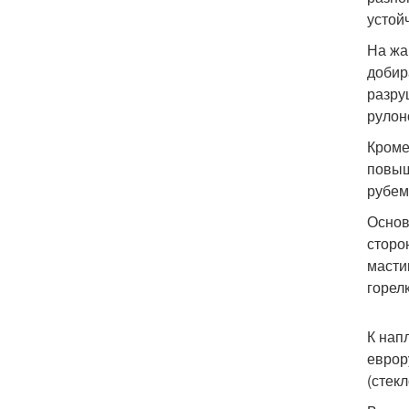
устой
На жа
добир
разру
рулон
Кроме
повыш
рубем
Основ
сторо
масти
горел
К нап
еврор
(стек