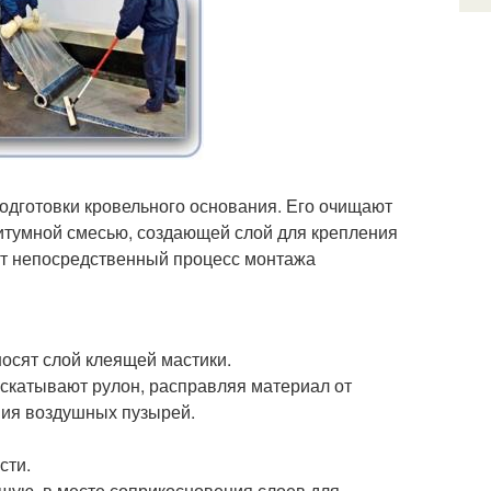
одготовки кровельного основания. Его очищают
итумной смесью, создающей слой для крепления
ют непосредственный процесс монтажа
носят слой клеящей мастики.
аскатывают рулон, расправляя материал от
ния воздушных пузырей.
сти.
щую, в месте соприкосновения слоев для