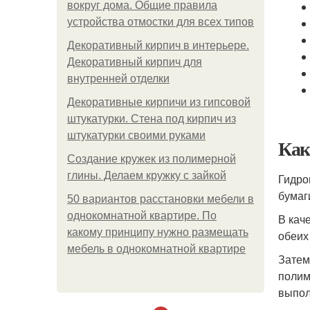
вокруг дома. Общие правила
устройства отмостки для всех типов
Декоративный кирпич в интерьере.
Декоративный кирпич для
внутренней отделки
Декоративные кирпичи из гипсовой
штукатурки. Стена под кирпич из
штукатурки своими руками
Как
Создание кружек из полимерной
глины. Делаем кружку с зайкой
Гидро
бумаг
50 вариантов расстановки мебели в
однокомнатной квартире. По
В кач
какому принципу нужно размещать
обеих
мебель в однокомнатной квартире
Затем
полим
выпол