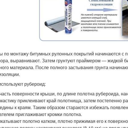
ы по монтажу битумных рулонных покрытий начинаются с п
сора, выравнивают. Затем грунтуют праймером — жидкой б
ного материала. После полного застывания грунта начина
изоляции.
используют рубероид:
часть поверхности крыши, по длине полотна рубероида, на
мастику приклеивают край полотнища, затем постепенно р
едины к краям. Таким образом стараются избежать появле
телем приглаживают кромки полотна.
катывают полотно катком, плотно прижимая его к поверхно
дующую полосу наклеивают внахлест (8-10 см) на предыду