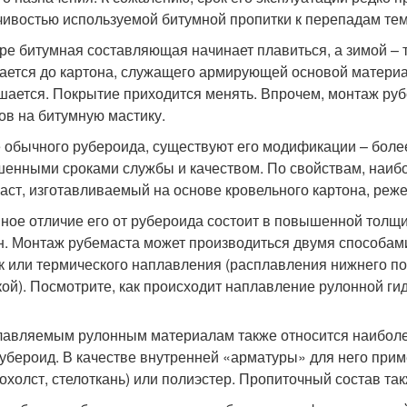
чивостью используемой битумной пропитки к перепадам те
ре битумная составляющая начинает плавиться, а зимой – т
ается до картона, служащего армирующей основой материал
шается. Покрытие приходится менять. Впрочем, монтаж руб
ов на битумную мастику.
 обычного рубероида, существуют его модификации – бол
енными сроками службы и качеством. По свойствам, наибол
аст, изготавливаемый на основе кровельного картона, реже
ное отличие его от рубероида состоит в повышенной толщин
н. Монтаж рубемаста может производиться двумя способам
к или термического наплавления (расплавления нижнего по
кой). Посмотрите, как происходит наплавление рулонной ги
лавляемым рулонным материалам также относится наиболе
убероид. В качестве внутренней «арматуры» для него прим
лохолст, стелоткань) или полиэстер. Пропиточный состав та