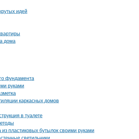
крутых идей
квартиры
ва дома
ого фундамента
ими руками
азметка
тиляции каркасных домов
струкция в туалете
методы
а из пластиковых бутылок своими руками
астенные светильники