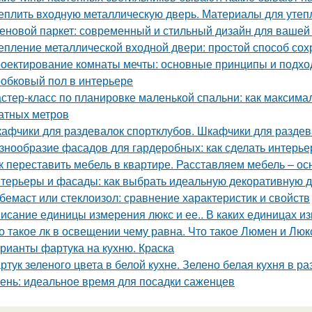
еплить входную металлическую дверь. Материалы для утеп
еновой паркет: современный и стильный дизайн для вашей
епление металлической входной двери: простой способ сох
оектирование комнаты мечты: основные принципы и подх
обковый пол в интерьере
стер-класс по планировке маленькой спальни: как максима
атных метров
афчики для раздевалок спортклубов. Шкафчики для раздева
знообразие фасадов для гардеробных: как сделать интерь
к переставить мебель в квартире. Расставляем мебель – о
терьеры и фасады: как выбрать идеальную декоративную д
бемаст или стеклоизол: сравнение характеристик и свойств
исание единицы измерения люкс и ее.. В каких единицах и
о такое лк в освещении чему равна. Что такое Люмен и Люк
рианты фартука на кухню. Краска
ртук зеленого цвета в белой кухне. Зелено белая кухня в р
ень: идеальное время для посадки саженцев