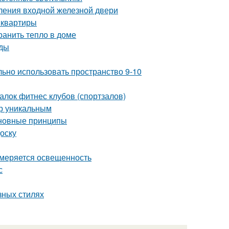
ления входной железной двери
 квартиры
ранить тепло в доме
оды
льно использовать пространство 9-10
лок фитнес клубов (спортзалов)
ер уникальным
сновные принципы
оску
змеряется освещенность
с
азных стилях