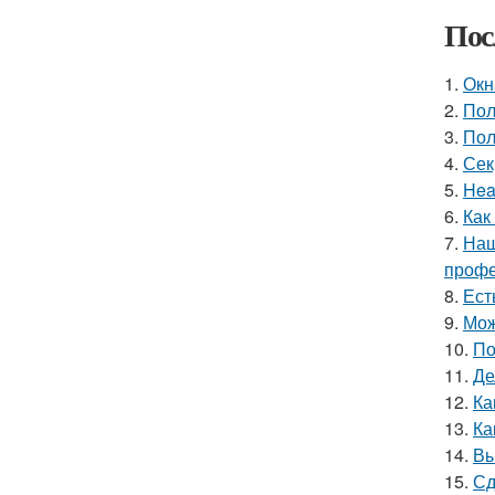
Пос
1.
Окн
2.
Пол
3.
Пол
4.
Сек
5.
Hea
6.
Как
7.
Наш
профе
8.
Ест
9.
Мож
10.
По
11.
Де
12.
Ка
13.
Ка
14.
Вы
15.
Сд