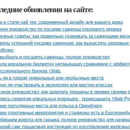
ледние обновления на сайте:
а в стиле хай тек: современный дизайн для вашего дома
ное руководство по посадке саженца плодового дерева
езные советы: как правильно ухаживать за саженцами вес
реты успешной посадки саженцев: как вырастить здоровые
dlines:
 выбрать и посадить саженцы: полное руководство
ла идеальную бюджетну несмывашку сравнимую с эффектом
ссионального бренда 19lab.
ь ли в городе уникальные или необычные места
но ли участвовать в экскурсиях или мастер-классах
лное руководство: как заделать трещины в дереве своими 
люсь секретом идеальных кудряшек - термозащита 19lab Pro
кие популярные места для отдыха в Оренбурге
кие спортивные мероприятия и стадионы есть в Екатеринб
бираем ворота для гаража: полное руководство для начи
елай сам: пошаговая инструкция по изготовлению железны