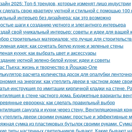
зайн 2025: Топ-5 трендов, которые изменят лицо индустрии
к сделать свою квартиру уютной и стильной с помощью 100 
ильный интерьер без дизайнера: как это возможно
остые шаги к созданию уютного и элегантного интерьера
здай свой уникальный интерьер: советы и идеи для вашей 
бор строительных материалов: что лучше для строительст
зумная идея: как сочетать белую кухню и зеленые стены
леная кухня: как выбрать цвет и аксессуары
здание уютной зелено-белой кухни: идеи и советы
ас Пьеха: жизнь и творчество в Йошкар-Оле
лькулятор расчета количества досок для опалубки ленточн
ономия на энергии: как утеплить двери в частном доме сво
атья-инструкция по имитации кирпичной кладки на стене. Р
нтиляция в стене частного дома. Бюджетные варианты вен
ревянные евроокна: как сделать правильный выбор
нтиляция санузла и кухни через стену. Вентиляционная кон
к утеплить двери своими руками: простые и эффективные 
яжная сумка из пластиковых бутылок своими руками. Сумк
кие типы настенных светильников бывают. Какие бывают н