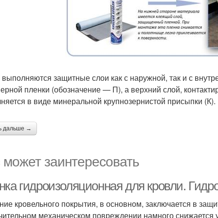
 выполняются защитные слои как с наружной, так и с внут
ерной пленки (обозначение — П), а верхний слой, контакти
няется в виде минеральной крупнозернистой присыпки (К).
ь дальше →
 может заинтересовать
нка гидроизоляционная для кровли. Гидр
ние кровельного покрытия, в основном, заключается в защит
чительном механическом повреждении намного снижается у