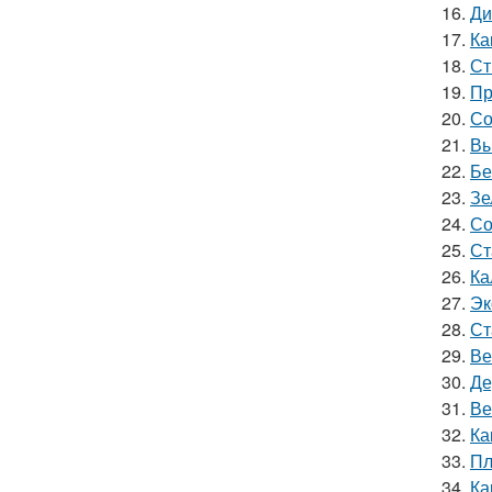
16.
Ди
17.
Ка
18.
Ст
19.
Пр
20.
Со
21.
Вы
22.
Бе
23.
Зе
24.
Со
25.
Ст
26.
Ка
27.
Эк
28.
Ст
29.
Ве
30.
Де
31.
Ве
32.
Ка
33.
Пл
34.
Ка