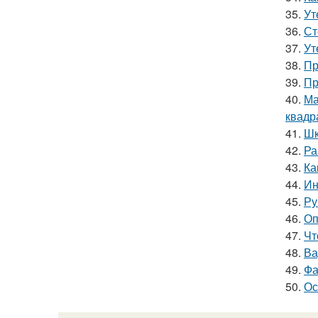
35.
Ут
36.
Ст
37.
Ут
38.
Пр
39.
Пр
40.
Ма
квадр
41.
Шк
42.
Ра
43.
Ка
44.
Ин
45.
Ру
46.
Оп
47.
Чт
48.
Ва
49.
Фа
50.
Ос