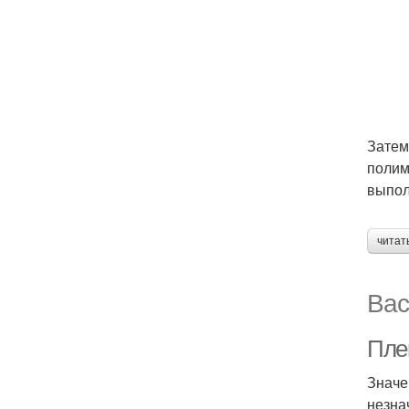
Затем
полим
выпол
читат
Вас
Пле
Значе
незна