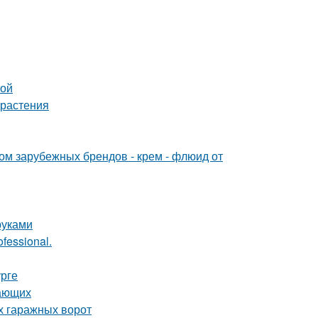
ной
 растения
 зарубежных брендов - крем - флюид от
руками
fessional.
урге
нающих
х гаражных ворот