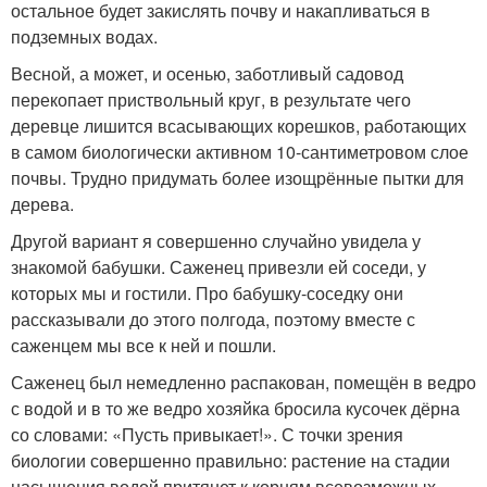
остальное будет закислять почву и накапливаться в
подземных водах.
Весной, а может, и осенью, заботливый садовод
перекопает приствольный круг, в результате чего
деревце лишится всасывающих корешков, работающих
в самом биологически активном 10-сантиметровом слое
почвы. Трудно придумать более изощрённые пытки для
дерева.
Другой вариант я совершенно случайно увидела у
знакомой бабушки. Саженец привезли ей соседи, у
которых мы и гостили. Про бабушку-соседку они
рассказывали до этого полгода, поэтому вместе с
саженцем мы все к ней и пошли.
Саженец был немедленно распакован, помещён в ведро
с водой и в то же ведро хозяйка бросила кусочек дёрна
со словами: «Пусть привыкает!». С точки зрения
биологии совершенно правильно: растение на стадии
насыщения водой притянет к корням всевозможных