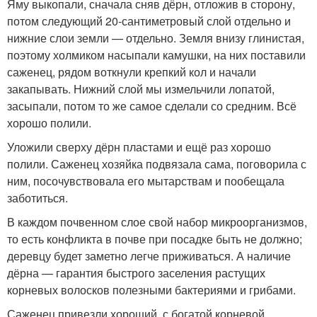
Яму выкопали, сначала сняв дёрн, отложив в сторону,
потом следующий 20-сантиметровый слой отдельно и
нижние слои земли — отдельно. Земля внизу глинистая,
поэтому холмиком насыпали камушки, на них поставили
саженец, рядом воткнули крепкий кол и начали
закапывать. Нижний слой мы измельчили лопатой,
засыпали, потом то же самое сделали со средним. Всё
хорошо полили.
Уложили сверху дёрн пластами и ещё раз хорошо
полили. Саженец хозяйка подвязала сама, поговорила с
ним, посочувствовала его мытарствам и пообещала
заботиться.
В каждом почвенном слое свой набор микроорганизмов,
то есть конфликта в почве при посадке быть не должно;
деревцу будет заметно легче приживаться. А наличие
дёрна — гарантия быстрого заселения растущих
корневых волосков полезными бактериями и грибами.
Саженец привезли хороший, с богатой корневой