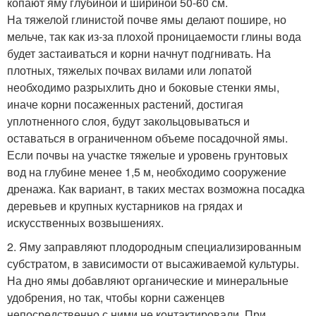
копают яму глубиной и шириной 50-60 см.
На тяжелой глинистой почве ямы делают пошире, но
мельче, так как из-за плохой проницаемости глины вода
будет застаиваться и корни начнут подгнивать. На
плотных, тяжелых почвах вилами или лопатой
необходимо разрыхлить дно и боковые стенки ямы,
иначе корни посаженных растений, достигая
уплотненного слоя, будут закольцовываться и
оставаться в ограниченном объеме посадочной ямы.
Если почвы на участке тяжелые и уровень грунтовых
вод на глубине менее 1,5 м, необходимо сооружение
дренажа. Как вариант, в таких местах возможна посадка
деревьев и крупных кустарников на грядах и
искусственных возвышениях.
2. Яму заправляют плодородным специализированным
субстратом, в зависимости от высаживаемой культуры.
На дно ямы добавляют органические и минеральные
удобрения, но так, чтобы корни саженцев
непосредственно с ними не контактировали. При