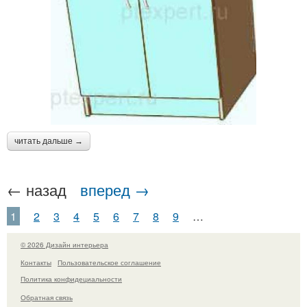
читать дальше →
← назад
вперед →
1
2
3
4
5
6
7
8
9
…
© 2026 Дизайн интерьера
Контакты
Пользовательское соглашение
Политика конфидециальности
Обратная связь