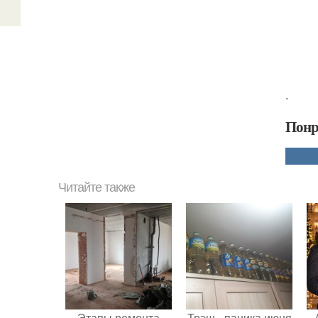
.
Понр
Читайте также
Этапы ремонта
Трэш - паника июня