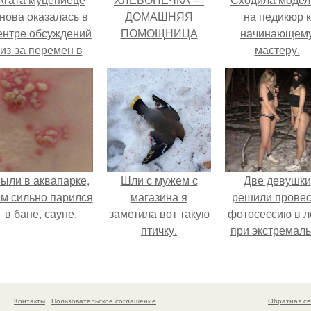
нова оказалась в
ДОМАШНЯЯ
на педикюр к
ентре обсуждений
ПОМОЩНИЦА
начинающем
из-за перемен в
мастеру.
личной жизни.
ыли в аквапарке,
Шли с мужем с
Две девушки
ам сильно парился
магазина я
решили провес
в бане, сауне.
заметила вот такую
фотосессию в л
птичку.
при экстремал
низких
температурах
достигавших - 
градусов.
Контакты
Пользовательское соглашение
Обратная св