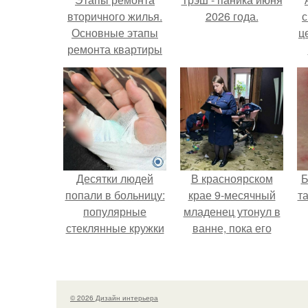
вторичного жилья.
2026 года.
с
Основные этапы
ц
ремонта квартиры
вторички
Десятки людей
В красноярском
Б
попали в больницу:
крае 9-месячный
т
популярные
младенец утонул в
стеклянные кружки
ванне, пока его
с двойными
мама слушала
стенками
музыку и танцевала
взрываются при
на кухне.
мытье.
© 2026 Дизайн интерьера