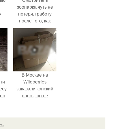
зоопарка чуть не
у
потерял работу
после того, как
камеры заметили,
как он ночью
пробирается в
вольер к горилле.
В Москве на
ти
Wildberries
есу
заказали конский
ьно
навоз, но не
забирают его с
,
пункта выдачи.
35
язь