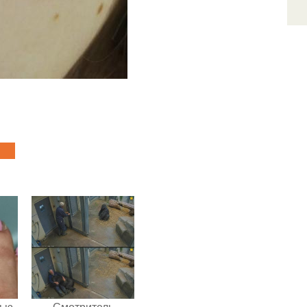
лью
Смотритель