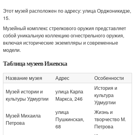
Этот музей расположен по адресу: улица Орджоникидзе,
15.
Музейный комплекс стрелкового оружия представляет
собой уникальную коллекцию огнестрельного оружия,
включая исторические экземпляры и современные
модели.
Таблица музеев Ижевска
Название музея
Адрес
Особенности
История и
Музей истории и
улица Карла
культура
культуры Удмуртии
Маркса, 246
Удмуртии
улица
Жизнь и
Музей Михаила
Пушкинская,
творчество М.
Петрова
68
Петрова