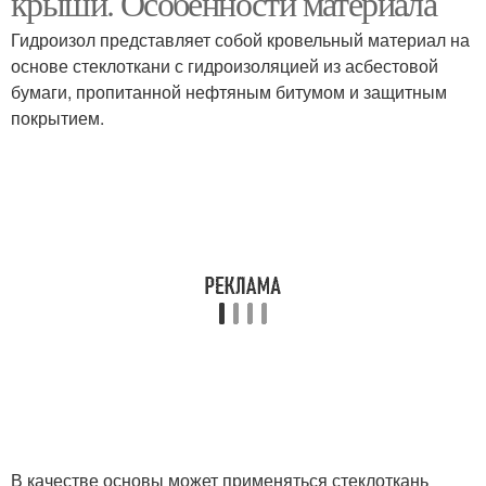
крыши. Особенности материала
Гидроизол представляет собой кровельный материал на
основе стеклоткани с гидроизоляцией из асбестовой
Бюджетная
бумаги, пропитанной нефтяным битумом и защитным
Старая кровля
гидроизоляция
покрытием.
В качестве основы может применяться стеклоткань