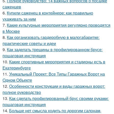
5.
Полное руководство: 14 важных вопросов о посадке
саженцев
6.
Купили саженец в контейнере: как правильно
ухаживать за ним
7.
Какие культурные мероприятия регулярно проводятся
в Москве
8.
Как организовать гардеробную в малогабаритке:
практические советы и идеи
9.
Как заделать трещины в профилированном брусе:
пошаговая инструкция
10.
Какие спортивные мероприятия и стадионы есть в
Екатеринбурге
11.
Уникальный Проект: Все Типы Гаражных Ворот на
Одном Объекте
12.
Особенности конструкции и виды гаражных ворот:
полное руководство
13.
Как сделать профилированный брус своими руками:
пошаговая инструкция
14.
Больше нет смысла ходить по дорогим салонам,