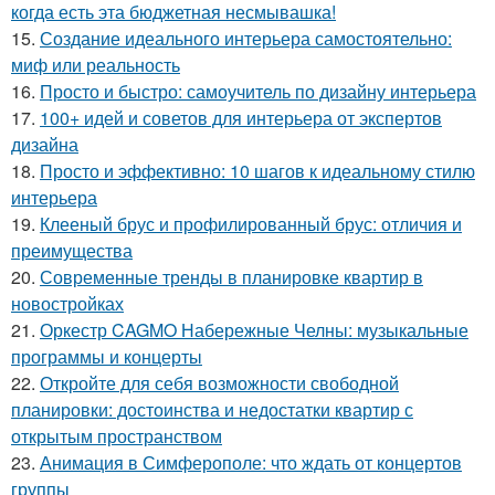
когда есть эта бюджетная несмывашка!
15.
Создание идеального интерьера самостоятельно:
миф или реальность
16.
Просто и быстро: самоучитель по дизайну интерьера
17.
100+ идей и советов для интерьера от экспертов
дизайна
18.
Просто и эффективно: 10 шагов к идеальному стилю
интерьера
19.
Клееный брус и профилированный брус: отличия и
преимущества
20.
Современные тренды в планировке квартир в
новостройках
21.
Оркестр CAGMO Набережные Челны: музыкальные
программы и концерты
22.
Откройте для себя возможности свободной
планировки: достоинства и недостатки квартир с
открытым пространством
23.
Анимация в Симферополе: что ждать от концертов
группы