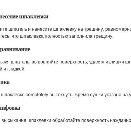
анесение шпаклевки
ите шпатель и нанесите шпаклевку на трещину, равномерно
тесь, что шпаклевка полностью заполнила трещину.
ыравнивание
ьзуя шпатель, выровняйте поверхность, удаляя излишки шпа
й и гладкой.
ушка
 шпаклевке completely высохнуть. Время сушки указано на 
лифовка
 высыхания шпаклевки обработайте поверхность наждачной 