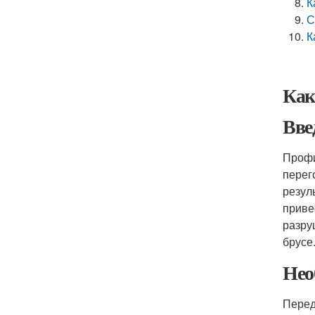
К
С
К
Как
Вве
Профи
перег
резул
приве
разру
брусе
Нео
Перед