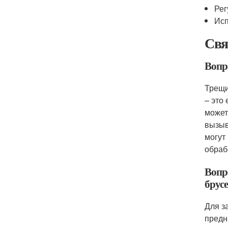
Рег
Исп
Свя
Вопр
Трещи
– это
может
вызыв
могут
обраб
Вопр
брусе
Для з
предн