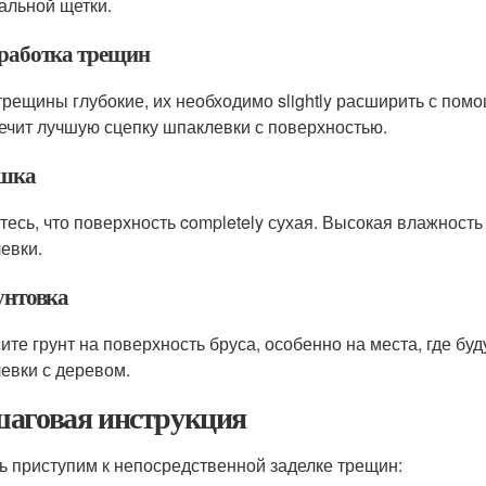
альной щетки.
бработка трещин
трещины глубокие, их необходимо slightly расширить с пом
ечит лучшую сцепку шпаклевки с поверхностью.
ушка
тесь, что поверхность completely сухая. Высокая влажност
евки.
унтовка
ите грунт на поверхность бруса, особенно на места, где бу
евки с деревом.
аговая инструкция
ь приступим к непосредственной заделке трещин: