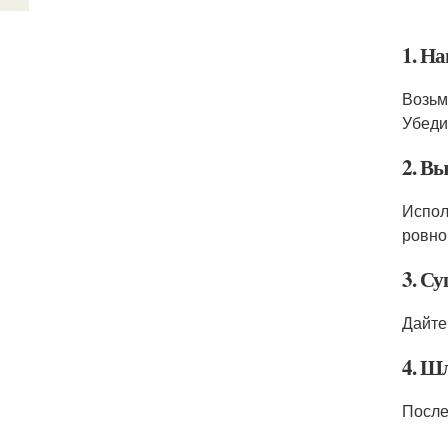
1. Н
Возьм
Убеди
2. В
Испол
ровно
3. С
Дайте
4. Ш
После