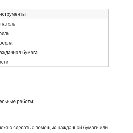
нструменты
патель
рель
верла
аждачная бумага
исти
ельные работы:
о можно сделать с помощью наждачной бумаги или