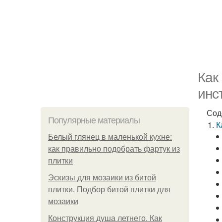
Как
инс
Сод
Популярные материалы
К
Белый глянец в маленькой кухне:
как правильно подобрать фартук из
плитки
Эскизы для мозаики из битой
плитки. Подбор битой плитки для
мозаики
Конструкция душа летнего. Как