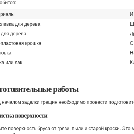
обится:
ериалы
И
левка для дерева
Ш
 для дерева
Д
пластовая крошка
С
товка
Н
ка или лак
К
готовительные работы
 началом заделки трещин необходимо провести подготовит
чистка поверхности
ите поверхность бруса от грязи, пыли и старой краски. Эт