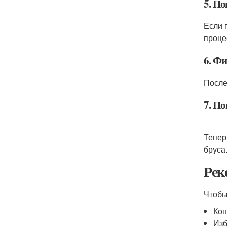
5. По
Если 
проце
6. Ф
После
7. П
Тепер
бруса
Рек
Чтобы
Кон
Изб