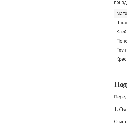
понад
Мат
Шпак
Клей
Пено
Грун
Крас
Под
Перед
1. О
Очист