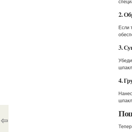
специ
2. О
Если 
обесп
3. С
Убеди
шпакл
4. Гр
Нанес
шпакл
Пош
⇦
Тепер