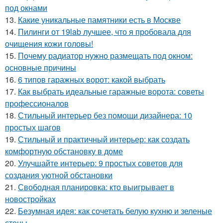
под окнами
13.
Какие уникальные памятники есть в Москве
14.
Пилинги от 19lab лучшее, что я пробовала для
очищения кожи головы!
15.
Почему радиатор нужно размещать под окном:
основные причины
16.
6 типов гаражных ворот: какой выбрать
17.
Как выбрать идеальные гаражные ворота: советы
профессионалов
18.
Стильный интерьер без помощи дизайнера: 10
простых шагов
19.
Стильный и практичный интерьер: как создать
комфортную обстановку в доме
20.
Улучшайте интерьер: 9 простых советов для
создания уютной обстановки
21.
Свободная планировка: кто выигрывает в
новостройках
22.
Безумная идея: как сочетать белую кухню и зеленые
стены