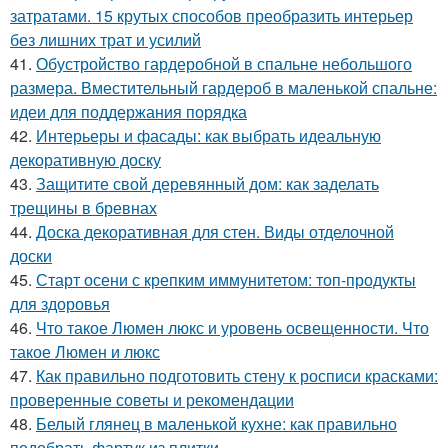
затратами. 15 крутых способов преобразить интерьер
без лишних трат и усилий
41.
Обустройство гардеробной в спальне небольшого
размера. Вместительный гардероб в маленькой спальне:
идеи для поддержания порядка
42.
Интерьеры и фасады: как выбрать идеальную
декоративную доску
43.
Защитите свой деревянный дом: как заделать
трещины в бревнах
44.
Доска декоративная для стен. Виды отделочной
доски
45.
Старт осени с крепким иммунитетом: топ-продукты
для здоровья
46.
Что такое Люмен люкс и уровень освещенности. Что
такое Люмен и люкс
47.
Как правильно подготовить стену к росписи красками:
проверенные советы и рекомендации
48.
Белый глянец в маленькой кухне: как правильно
подобрать фартук из плитки