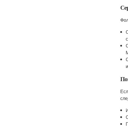
Се
Фол
По
Есл
сле