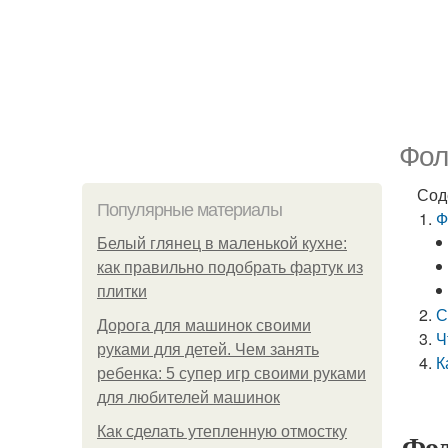
Фол
Сод
Популярные материалы
Ф
Белый глянец в маленькой кухне:
как правильно подобрать фартук из
плитки
С
Дорога для машинок своими
Ч
руками для детей. Чем занять
К
ребенка: 5 супер игр своими руками
для любителей машинок
Как сделать утепленную отмостку
Фол