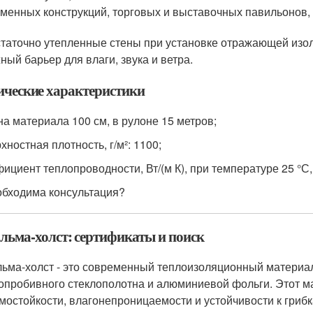
менных конструкций, торговых и выставочных павильонов,
таточно утепленные стены при установке отражающей изо
ный барьер для влаги, звука и ветра.
ические характеристики
а материала 100 см, в рулоне 15 метров;
хностная плотность, г/м²: 1100;
ициент теплопроводности, Вт/(м К), при температуре 25 °С, 
бходима консультация?
льма-холст: сертификаты и поиск
ьма-холст - это современный теплоизоляционный материа
опробивного стеклополотна и алюминиевой фольги. Этот м
мостойкости, влагонепроницаемости и устойчивости к грибк