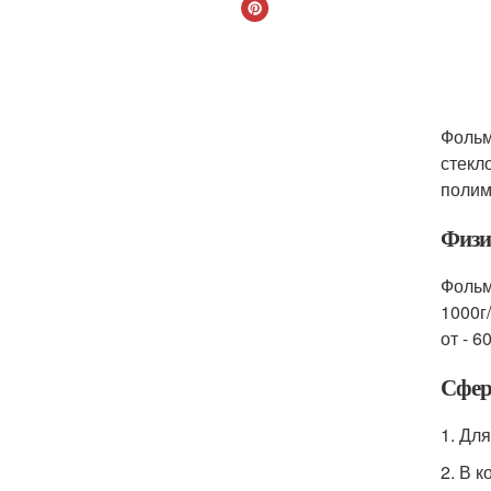
Фольм
стекл
полим
Физи
Фольм
1000г
от - 6
Сфер
1. Дл
2. В 