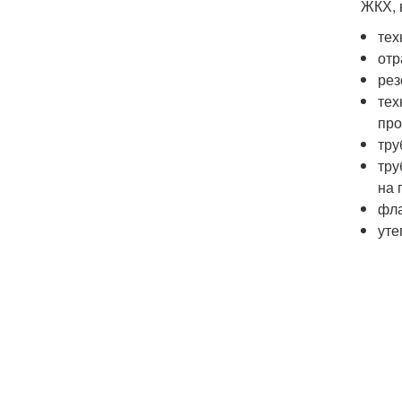
ЖКХ, 
тех
отр
рез
тех
пр
тру
тру
на 
фла
уте