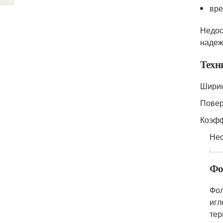
вре
Недос
надеж
Техн
Ширин
Повер
Коэфф
Нео
Фо
Фол
игл
тер