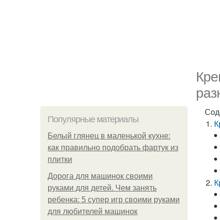
Кре
раз
Сод
Популярные материалы
К
Белый глянец в маленькой кухне:
как правильно подобрать фартук из
плитки
Дорога для машинок своими
К
руками для детей. Чем занять
ребенка: 5 супер игр своими руками
для любителей машинок