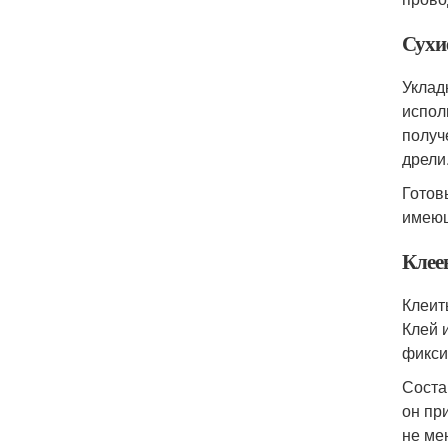
Сухи
Уклад
испол
получ
дрели
Готов
имеющ
Клее
Клеит
Клей 
фикси
Соста
он пр
не ме