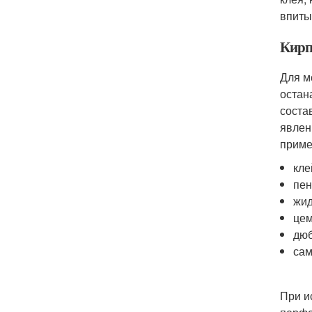
впиты
Кирп
Для м
остан
соста
явлен
приме
кле
пен
жид
цем
дюб
сам
При и