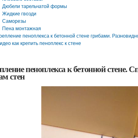
Дюбели тарельчатой формы
Жидкие гвозди
Саморезы
Пена монтажная
репление пеноплекса к бетонной стене грибами. Разновидн
идео как крепить пеноплекс к стене
пление пеноплекса к бетонной стене. 
ам стен