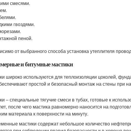
ими смесями.
ем.
белями.
кими гвоздями.
морезами.
тажной пеной.
исимо от выбранного способа установка утеплителя провод
мерные и битумные мастики
ки широко используются для теплоизоляции цоколей, фунда
беспечивают простой и безопасный монтаж на стены при н
ки – специальные тягучие смеси в тубах, готовые к исполь
лет, после чего мастика равномерно наносится на подгото
жим материала к поверхности на минуту.
менные мастики содержат небольшое количество нефтепро
дятся при соблюдении правил безопасности и в хорошо в