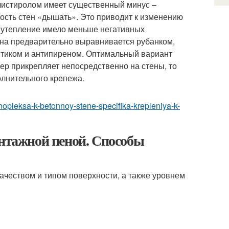
истиролом имеет существенный минус –
ость стен «дышать». Это приводит к изменению
 утепление имело меньше негативных
ена предварительно выравнивается рубанком,
птиком и антипиреном. Оптимальный вариант
тер прикрепляет непосредственно на стены, то
олнительного крепежа.
-penopleksa-k-betonnoy-stene-specifika-krepleniya-k-
онтажной пеной. Способы
чеством и типом поверхности, а также уровнем