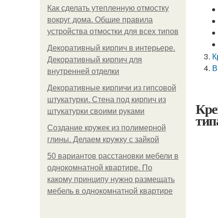
Как сделать утепленную отмостку
вокруг дома. Общие правила
устройства отмостки для всех типов
Декоративный кирпич в интерьере.
К
Декоративный кирпич для
В
внутренней отделки
Декоративные кирпичи из гипсовой
штукатурки. Стена под кирпич из
Кре
штукатурки своими руками
тип
Создание кружек из полимерной
глины. Делаем кружку с зайкой
50 вариантов расстановки мебели в
однокомнатной квартире. По
какому принципу нужно размещать
мебель в однокомнатной квартире