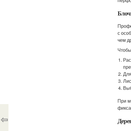
перфо
Блоч
Профе
с осо
чем д
Чтобы
Рас
пре
Для
Лис
Выб
При м
фикса
⇦
Дере