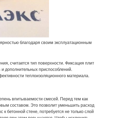
лярностью благодаря своим эксплуатационным
ия, считается тип поверхности. Фиксация плит
 и дополнительных приспособлений.
фективности теплоизоляционного материала.
тепень впитываемости смесей. Перед тем как
товым составом. Это позволит уменьшить расход
 к бетонной стене, потребуется не только слой
теля при этом повышается. Чтобы исключить