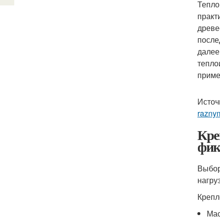
Тепло
практ
древе
после
далее
тепло
приме
Источ
razny
Кре
фик
Выбор
нагру
Крепл
Мас