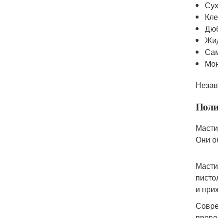
Сух
Кле
Дю
Жид
Са
Мон
Незав
Поли
Масти
Они о
Масти
писто
и при
Совре
прово