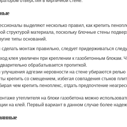
ратором отверстия в кирпичной стене.
ные
ссионалы выделяют несколько правил, как крепить пеноплек
бой структурой материала, поскольку блочные стены подве
ругие типы оснований.
 сделать монтаж правильно, следует придерживаться след
ход клея увеличен при креплении к газобетонным блокам. 
дварительно обрабатывается пропиткой.
 улучшения адгезии неровности на стене убираются релью 
ты крепить со смещением, избегая совпадения стыков плит
ирая чем крепить пеноплекс, отдать предпочтение неагре
онтаже утеплителя на блоки газобетона можно использоват
ции на клей. Первый вариант в данном случае более наде
вянные