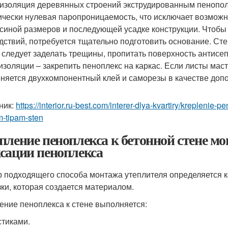
изоляция деревянных строений экструдированным пенопол
ически нулевая паропроницаемость, что исключает возможн
синой размеров и последующей усадке конструкции. Чтобы
дствий, потребуется тщательно подготовить основание. Ст
 следует заделать трещины, пропитать поверхность антисе
изоляции – закрепить пеноплекс на каркас. Если листы мас
няется двухкомпонентный клей и саморезы в качестве доп
ник:
https://interior.ru-best.com/interer-dlya-kvartiry/kreplenie
m-tipam-sten
пление пеноплекса к бетонной стене м
сации пеноплекса
 подходящего способа монтажа утеплителя определяется ка
зки, которая создается материалом.
ение пеноплекса к стене выполняется:
тиками.