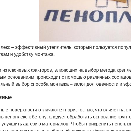
лекс – эффективный утеплитель, который пользуется попу
твам и удобству монтажа.
 из ключевых факторов, влияющих на выбор метода креплен
ным основаниям происходит с помощью различных составов
льный выбор способа монтажа – залог долговечности и эф
нные
ные поверхности отличаются пористостью, что влияет на с
ть пеноплекс к бетону, следует обработать основание грун
и улучшить адгезию материалов. Чтобы прикрепить пеноплэкс
 но и дополнительные дюбеля. Надежность фиксации утепли