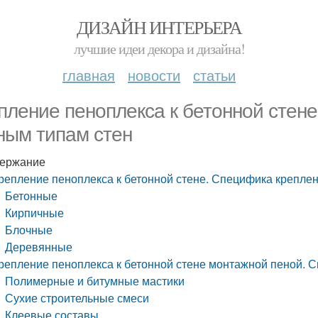
ДИЗАЙН ИНТЕРЬЕРА
лучшие идеи декора и дизайна!
главная
новости
статьи
пление пеноплекса к бетонной стене
ным типам стен
ержание
репление пеноплекса к бетонной стене. Специфика креплен
Бетонные
Кирпичные
Блочные
Деревянные
репление пеноплекса к бетонной стене монтажной пеной. 
Полимерные и битумные мастики
Сухие строительные смеси
Клеевые составы