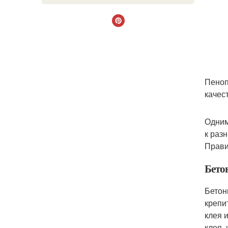
Пеноп
качес
Одним
к раз
Прави
Бето
Бетон
крепи
клея 
клея,