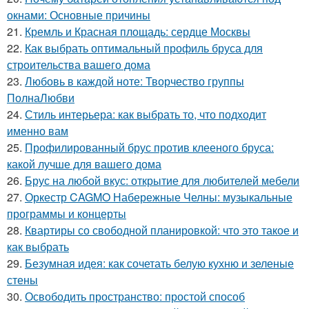
окнами: Основные причины
21.
Кремль и Красная площадь: сердце Москвы
22.
Как выбрать оптимальный профиль бруса для
строительства вашего дома
23.
Любовь в каждой ноте: Творчество группы
ПолнаЛюбви
24.
Стиль интерьера: как выбрать то, что подходит
именно вам
25.
Профилированный брус против клееного бруса:
какой лучше для вашего дома
26.
Брус на любой вкус: открытие для любителей мебели
27.
Оркестр CAGMO Набережные Челны: музыкальные
программы и концерты
28.
Квартиры со свободной планировкой: что это такое и
как выбрать
29.
Безумная идея: как сочетать белую кухню и зеленые
стены
30.
Освободить пространство: простой способ