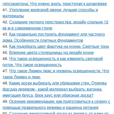
гипсокартона. Что нужно знать, приступая к шпаклевке
41.
Утепление железной двери: лучшие способы и
материалы
42.
Создание уютного пространства: дизайн спальни 12
кв м в современном стиле
43.
Как правильно построить фундамент для частного
дома. Особенности плитных фундаментов
44.
Как подобрать цвет фартука на кухню. Светлые тона
45.
Влияние цвета столешницы на дизайн кухни
46.
Что такое освещенность и как измерить световой
поток. Что такое освещенность
47.
Что такое Люмен люкс и уровень освещенности. Что
такое Люмен и люкс
48.
Какие доски выбирать для облицовки стен. Отделка
фасада деревом - какой материал выбрать: вагонка,
имитация бруса, блок хаус или обрезная доска?
49.
Осенние рекомендации: как подготовиться к сезону с
помощью правильного режима и рациона питания
50.
Создание декоративной доски из дерева: от идеи до