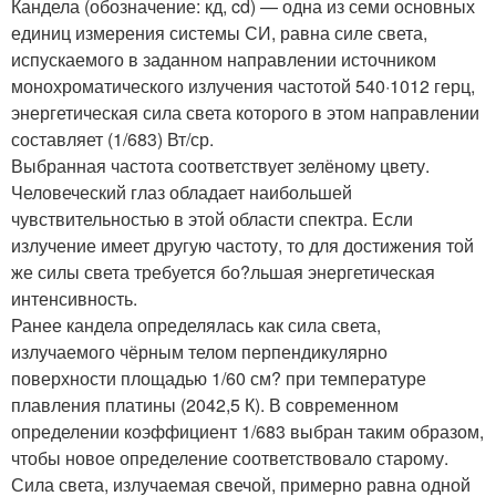
Кандела (обозначение: кд, cd) — одна из семи основных
единиц измерения системы СИ, равна силе света,
испускаемого в заданном направлении источником
монохроматического излучения частотой 540·1012 герц,
энергетическая сила света которого в этом направлении
составляет (1/683) Вт/ср.
Выбранная частота соответствует зелёному цвету.
Человеческий глаз обладает наибольшей
чувствительностью в этой области спектра. Если
излучение имеет другую частоту, то для достижения той
же силы света требуется бо?льшая энергетическая
интенсивность.
Ранее кандела определялась как сила света,
излучаемого чёрным телом перпендикулярно
поверхности площадью 1/60 см? при температуре
плавления платины (2042,5 К). В современном
определении коэффициент 1/683 выбран таким образом,
чтобы новое определение соответствовало старому.
Сила света, излучаемая свечой, примерно равна одной