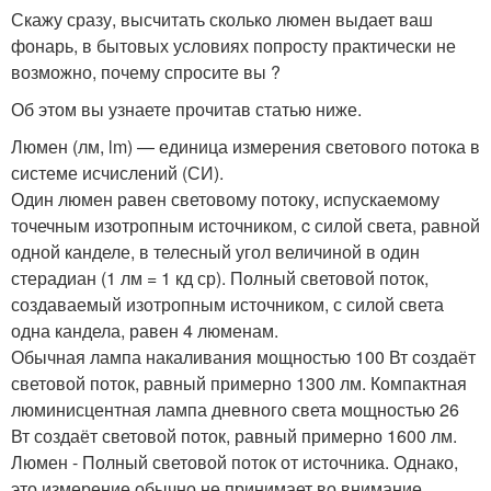
Скажу сразу, высчитать сколько люмен выдает ваш
фонарь, в бытовых условиях попросту практически не
возможно, почему спросите вы ?
Об этом вы узнаете прочитав статью ниже.
Люмен (лм, lm) — единица измерения светового потока в
системе исчислений (СИ).
Один люмен равен световому потоку, испускаемому
точечным изотропным источником, c силой света, равной
одной канделе, в телесный угол величиной в один
стерадиан (1 лм = 1 кд ср). Полный световой поток,
создаваемый изотропным источником, с силой света
одна кандела, равен 4 люменам.
Обычная лампа накаливания мощностью 100 Вт создаёт
световой поток, равный примерно 1300 лм. Компактная
люминисцентная лампа дневного света мощностью 26
Вт создаёт световой поток, равный примерно 1600 лм.
Люмен - Полный световой поток от источника. Однако,
это измерение обычно не принимает во внимание