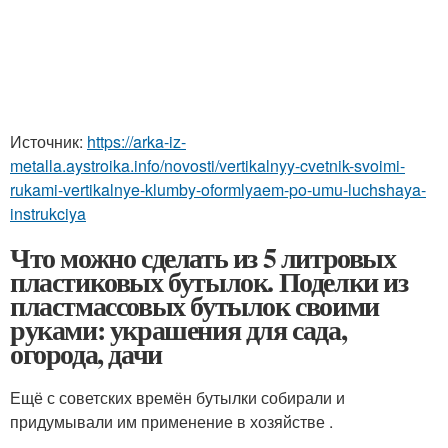
Источник:
https://arka-iz-
metalla.aystroika.info/novosti/vertikalnyy-cvetnik-svoimi-
rukami-vertikalnye-klumby-oformlyaem-po-umu-luchshaya-
instrukciya
Что можно сделать из 5 литровых
пластиковых бутылок. Поделки из
пластмассовых бутылок своими
руками: украшения для сада,
огорода, дачи
Ещё с советских времён бутылки собирали и
придумывали им применение в хозяйстве .