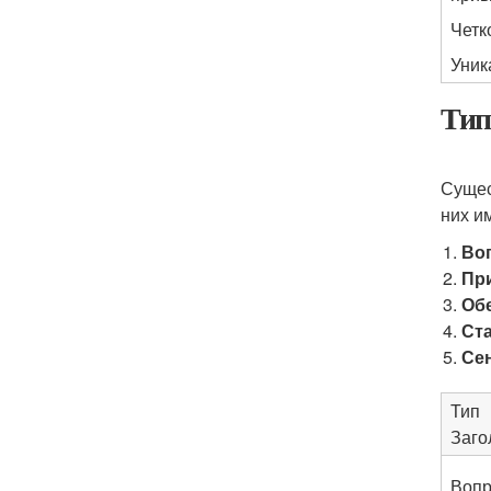
Четк
Уник
Тип
Сущес
них и
Во
Пр
Об
Ст
Се
Тип
Заго
Вопр