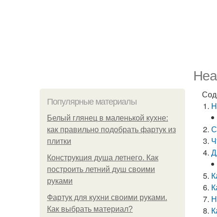
Hea
Сод
Популярные материалы
H
Белый глянец в маленькой кухне:
С
как правильно подобрать фартук из
Ч
плитки
Д
Конструкция душа летнего. Как
построить летний душ своими
К
руками
К
Фартук для кухни своими руками.
Н
Как выбрать материал?
К