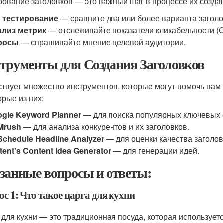
рование заголовков — это важный шаг в процессе их созда
B тестирование
— сравните два или более варианта заголов
ализ метрик
— отслеживайте показатели кликабельности (C
росы
— спрашивайте мнение целевой аудитории.
трументы для Создания Заголовков
твует множество инструментов, которые могут помочь вам 
орые из них:
gle Keyword Planner
— для поиска популярных ключевых 
Mrush
— для анализа конкурентов и их заголовков.
chedule Headline Analyzer
— для оценки качества заголов
tent's Content Idea Generator
— для генерации идей.
занные вопросы и ответы:
с 1: Что такое царга для кухни
 для кухни — это традиционная посуда, которая использует