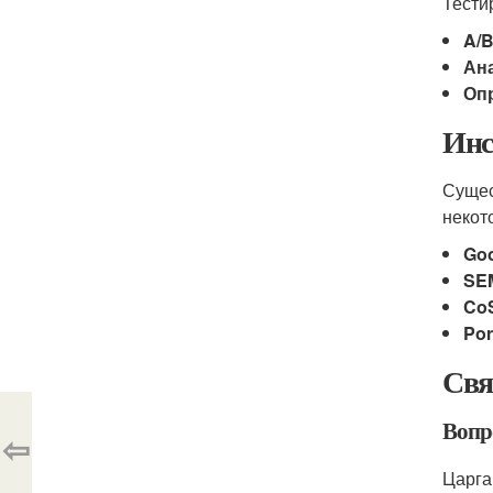
Тести
A/
Ан
Оп
Инс
Сущес
некот
Goo
SE
CoS
Por
Свя
Вопро
⇦
Царга