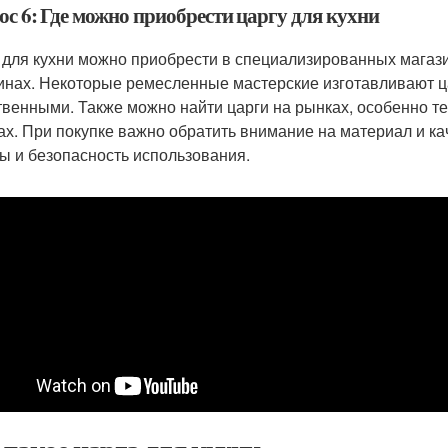
ос 6: Где можно приобрести царгу для кухни
 для кухни можно приобрести в специализированных магазин
инах. Некоторые ремесленные мастерские изготавливают ца
твенными. Также можно найти царги на рынках, особенно т
ах. При покупке важно обратить внимание на материал и ка
ы и безопасность использования.