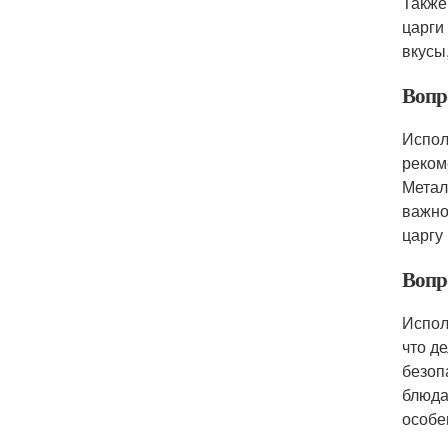
Также
царги
вкусы
Вопр
Испол
реком
Метал
важно
царгу
Вопр
Испол
что д
безоп
блюда
особе