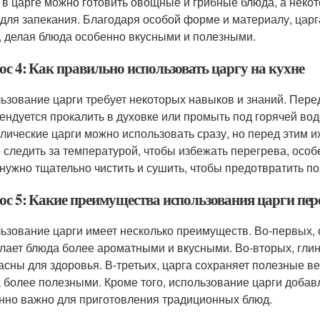
 в царге можно готовить овощные и грибные блюда, а нек
 для запекания. Благодаря особой форме и материалу, царг
, делая блюда особенно вкусными и полезными.
ос 4: Как правильно использовать царгу на кухне
ьзование царги требует некоторых навыков и знаний. Пер
ендуется прокалить в духовке или промыть под горячей вод
лические царги можно использовать сразу, но перед этим и
 следить за температурой, чтобы избежать перегрева, особ
 нужно тщательно чистить и сушить, чтобы предотвратить п
ос 5: Какие преимущества использования царги пе
ьзование царги имеет несколько преимуществ. Во-первых, 
елает блюда более ароматными и вкусными. Во-вторых, гли
асны для здоровья. В-третьих, царга сохраняет полезные ве
 более полезными. Кроме того, использование царги добавл
нно важно для приготовления традиционных блюд.