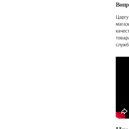
Вопр
Царгу
магаз
качес
товар
служб