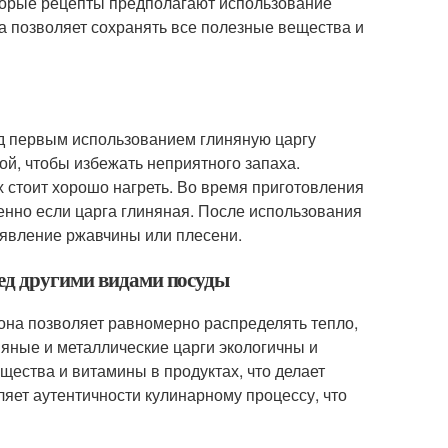
оторые рецепты предполагают использование
а позволяет сохранять все полезные вещества и
ед первым использованием глиняную царгу
ой, чтобы избежать неприятного запаха.
х стоит хорошо нагреть. Во время приготовления
енно если царга глиняная. После использования
оявление ржавчины или плесени.
ред другими видами посуды
она позволяет равномерно распределять тепло,
няные и металлические царги экологичны и
щества и витамины в продуктах, что делает
яет аутентичности кулинарному процессу, что