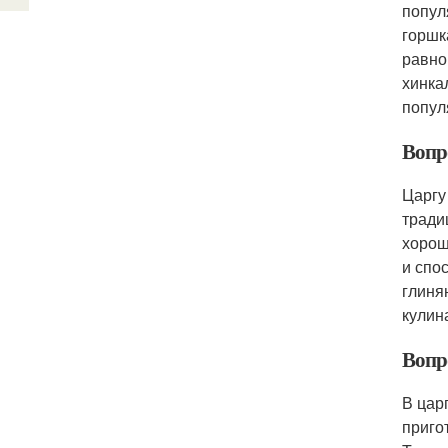
попул
горшк
равно
хинка
попул
Вопр
Царгу
тради
хорош
и спо
глиня
кулин
Вопро
В цар
приго