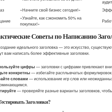
ауди
аз
«Начните свой бизнес сегодня!»
Эффе
«Узнайте, как сэкономить 50% на
щание
Рабо
покупках!»
ктические Советы по Написанию Заго
создание идеального заголовка — это искусство, существую
ут вам написать более эффективные заголовки.
пользуйте цифры
— заголовки с цифрами привлекают вни
дьте конкретны
— избегайте расплывчатых формулировок
райте словами
— использование игр слов или неожиданных
поминающимся.
стируйте
— проверяйте разные варианты заголовков, чтобы 
Тестировать Заголовки?