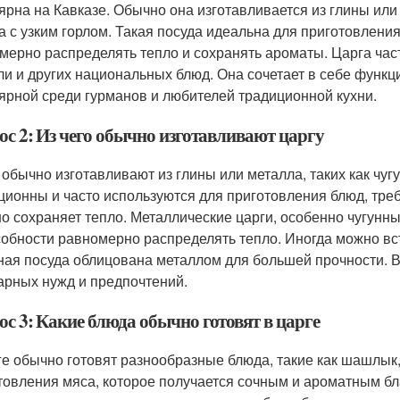
ярна на Кавказе. Обычно она изготавливается из глины или
а с узким горлом. Такая посуда идеальна для приготовления 
мерно распределять тепло и сохранять ароматы. Царга час
ли и других национальных блюд. Она сочетает в себе функци
ярной среди гурманов и любителей традиционной кухни.
ос 2: Из чего обычно изготавливают царгу
 обычно изготавливают из глины или металла, таких как чу
ционны и часто используются для приготовления блюд, треб
о сохраняет тепло. Металлические царги, особенно чугунн
собности равномерно распределять тепло. Иногда можно вс
ная посуда облицована металлом для большей прочности. В
арных нужд и предпочтений.
с 3: Какие блюда обычно готовят в царге
ге обычно готовят разнообразные блюда, такие как шашлык, 
товления мяса, которое получается сочным и ароматным б