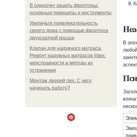
К
В одиночку зашить фронтоны:
основные принципы и инструменты
Увеличьте привлекательность
Head
своего дома с помощью фронтона
двухскатной крыши
В эпо
Клапан для надувного матраса.
любой
Ремонт надувных матрасов Intex:
заинт
неисправности и методы их
аспек
устранения
Пси
Монтаж дверей пвх. С чего
начинать работу?
Загол
впеча
неско
Эле
Эмо
прив