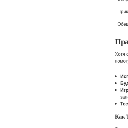
Прик
Обе
Пра
Хотя 
помог
Ис
Бу
Иг
за
Те
Как 