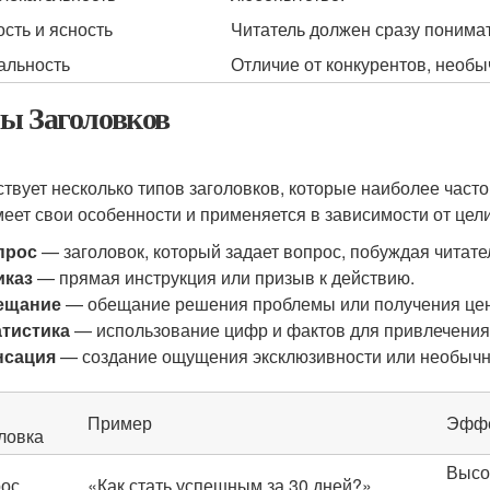
ость и ясность
Читатель должен сразу понимать
альность
Отличие от конкурентов, необы
ы Заголовков
твует несколько типов заголовков, которые наиболее часто
меет свои особенности и применяется в зависимости от цели
прос
— заголовок, который задает вопрос, побуждая читателя
иказ
— прямая инструкция или призыв к действию.
ещание
— обещание решения проблемы или получения це
атистика
— использование цифр и фактов для привлечения
нсация
— создание ощущения эксклюзивности или необычн
Пример
Эффе
ловка
Высо
ос
«Как стать успешным за 30 дней?»