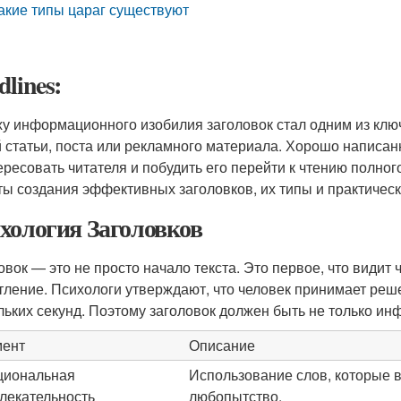
акие типы цараг существуют
lines:
ху информационного изобилия заголовок стал одним из клю
 статьи, поста или рекламного материала. Хорошо написан
ересовать читателя и побудить его перейти к чтению полног
ты создания эффективных заголовков, их типы и практическ
хология Заголовков
овок — это не просто начало текста. Это первое, что видит ч
тление. Психологи утверждают, что человек принимает реш
льких секунд. Поэтому заголовок должен быть не только 
мент
Описание
циональная
Использование слов, которые в
лекательность
любопытство.