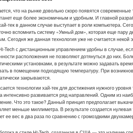
ется, что на рынке довольно скоро появятся современные
станет еще более экономичным и удобным. И главной разраб
хай-тек в данном случае выступает в роли компьютера. Сег
точно вспомнить систему «Умный дом», которая еще пару 
ым. Сегодня же данная технология уже не считается некой э
Hi-Tech с дистанционным управлением удобны в случае, есл
нности расположения не позволяют дотянуться до них. Бо
тическими установками, в результате можно задавать врем
вать в помещении подходящую температуру. При возникнов
атически закрываются.
асается технологии хай-тек для достижения нужного уровня 
а интенсивно развивается ряд направлений. Одним из наи
ление. Что это такое? Данный принцип предполагает выкачи
вляет меньше миллиметра. В результате создается нулевая
ет ее вес в два раза по сравнению с громоздкими двухкаме
ботока в стиле Hi-Tech, созданная в США — это наличие с