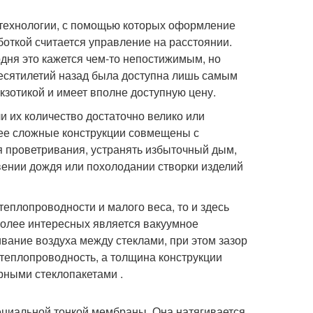
 технологии, с помощью которых оформление
откой считается управление на расстоянии.
одня это кажется чем-то непостижимым, но
десятилетий назад была доступна лишь самым
кзотикой и имеет вполне доступную цену.
и их количество достаточно велико или
лее сложные конструкции совмещены с
я проветривания, устранять избыточный дым,
ении дождя или похолодании створки изделий
теплопроводности и малого веса, то и здесь
более интересных является вакуумное
вание воздуха между стеклами, при этом зазор
 теплопроводность, а толщина конструкции
рными стеклопакетами .
пециальной тонкой мембраны. Она натягивается