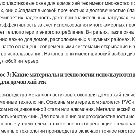
лопластиковые окна для домов хай тек имеют множество п
х, они обладают высокой прочностью и долговечностью бла
ечивает их надежность даже при значительных нагрузках. 
оэффективность за счет использования многокамерных про
ет теплопотери и энергопотребление. В-третьих, такие окн
нно важно для домов, расположенных в шумных районах. Кр
 часто оснащены современными системами открывания и за
тво использования. Наконец, они имеют широкий выбор диза
д любой интерьер.
ос 3: Какие материалы и технологии используются
для домов хай тек
роизводства металлопластиковых окон для домов хай тек 
менные технологии. Основным материалом является PVC-п
сом из оцинкованной стали или алюминия. Металлический к
ость конструкции. Для повышения энергоэффективности и
ненные утеплителем, а также энергосберегающие стеклопа
менные технологии производства включают точное изгото