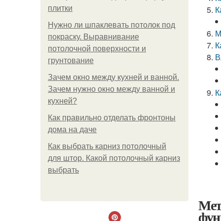
плитки
К
Нужно ли шпаклевать потолок под
М
покраску. Выравнивание
К
потолочной поверхности и
В
грунтование
Зачем окно между кухней и ванной.
Зачем нужно окно между ванной и
К
кухней?
Как правильно отделать фронтоны
дома на даче
Как выбрать карниз потолочный
для штор. Какой потолочный карниз
выбрать
Мет
фун