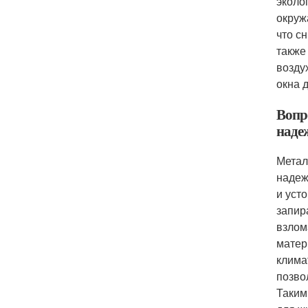
эколо
окруж
что с
также
возду
окна 
Вопр
наде
Метал
надеж
и уст
запир
взлом
матер
клима
позво
Таким