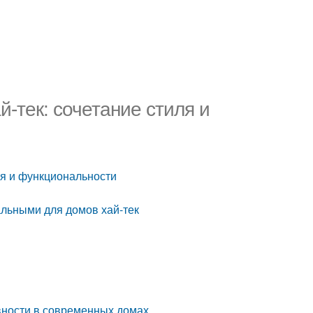
-тек: сочетание стиля и
ля и функциональности
альными для домов хай-тек
вности в современных домах