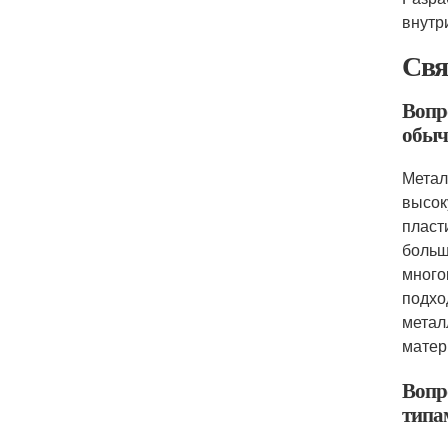
внутр
Свя
Вопро
обыч
Метал
высок
пласт
больш
много
подхо
метал
матер
Вопр
типа