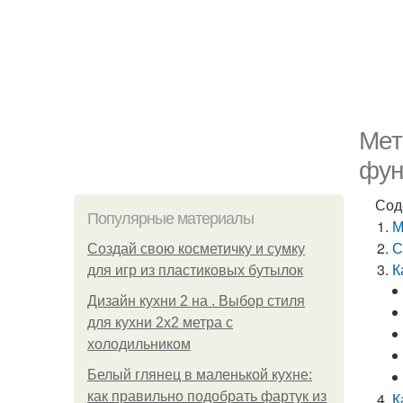
Мет
фун
Сод
Популярные материалы
М
С
Создай свою косметичку и сумку
К
для игр из пластиковых бутылок
Дизайн кухни 2 на . Выбор стиля
для кухни 2х2 метра с
холодильником
Белый глянец в маленькой кухне:
как правильно подобрать фартук из
К