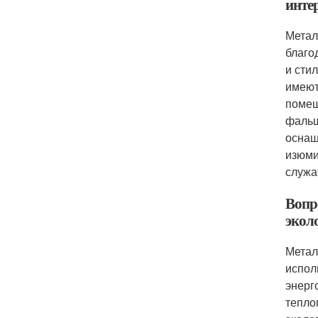
инте
Метал
благо
и сти
имеют
помещ
фальш
оснащ
изюми
служа
Вопр
экол
Метал
испол
энерг
тепло