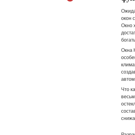
Ожида
окон 
Окно 
доста
богат
Окна 
особе
клима
созда
автом
Что к
весьм
остек
соста
снижа
Разра