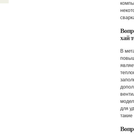
компь
некот
сварк
Вопр
хай т
В мет
повыш
являе
тепло
запол
допол
венти
модел
для у
такие
Вопр