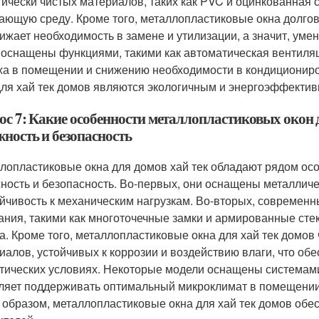
гически чистых материалов, таких как PVC и оцинкованная 
ающую среду. Кроме того, металлопластиковые окна долго
нижает необходимость в замене и утилизации, а значит, ум
 оснащены функциями, такими как автоматическая вентиляц
ха в помещении и снижению необходимости в кондиционир
для хай тек домов являются экологичным и энергоэффект
ос 7: Какие особенности металлопластиковых окон д
жность и безопасность
лопластиковые окна для домов хай тек обладают рядом ос
ность и безопасность. Во-первых, они оснащены металличе
ойчивость к механическим нагрузкам. Во-вторых, совреме
ания, такими как многоточечные замки и армированные сте
а. Кроме того, металлопластиковые окна для хай тек домов
иалов, устойчивых к коррозии и воздействию влаги, что об
тических условиях. Некоторые модели оснащены системами
ляет поддерживать оптимальный микроклимат в помещении
 образом, металлопластиковые окна для хай тек домов обе