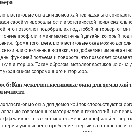
рьера
лопластиковые окна для домов хай тек идеально сочетают
даря своей универсальности и эстетической привлекательн
лей, что позволяет подобрать их под любой интерьер, от ми
 тонкие профили и минималистичный дизайн, который под
ения. Кроме того, металлопластиковые окна можно дополн
связи или стеклянные вставки, что добавляет им элегантн
ены функцией подъема и поворота, что позволяет создава
нку в интерьер. Таким образом, металлопластиковые окна д
т украшением современного интерьера.
ос 6: Как металлопластиковые окна для домов хай т
огичности
лопластиковые окна для домов хай тек способствуют энерг
ьзованию современных материалов и технологий. Во-первы
оэффективность за счет многокамерных профилей и энерго
потери и уменьшает потребление энергии на отопление и о