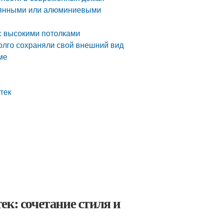
вянными или алюминиевыми
с высокими потолками
олго сохраняли свой внешний вид
ме
тек
к: сочетание стиля и