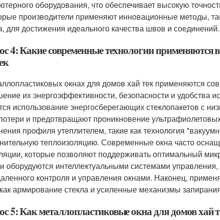
ютерного оборудования, что обеспечивает высокую точность
орые производители применяют инновационные методы, так
а, для достижения идеального качества швов и соединений.
ос 4: Какие современные технологии применяются 
ек
аллопластиковых окнах для домов хай тек применяются со
ение их энергоэффективности, безопасности и удобства ис
тся использование энергосберегающих стеклопакетов с ни
потери и предотвращают проникновение ультрафиолетовых
нения профиля утеплителем, такие как технология "вакуумн
нительную теплоизоляцию. Современные окна часто оснащ
ляции, которые позволяют поддерживать оптимальный микр
и оборудуются интеллектуальными системами управления,
даленного контроля и управления окнами. Наконец, примен
 как армирование стекла и усиленные механизмы запирания
ос 5: Как металлопластиковые окна для домов хай 