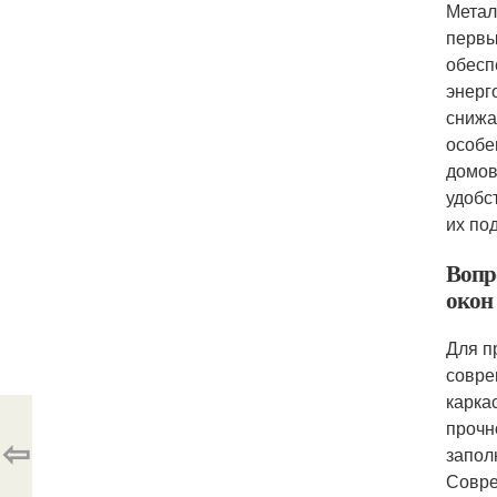
Метал
первы
обесп
энерг
снижа
особе
домов
удобс
их по
Вопр
окон 
Для п
совре
карка
прочн
⇦
запол
Совре