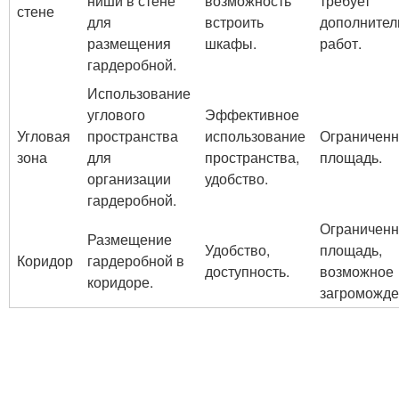
ниши в стене
возможность
требует
стене
для
встроить
дополнител
размещения
шкафы.
работ.
гардеробной.
Использование
углового
Эффективное
Угловая
пространства
использование
Ограничен
зона
для
пространства,
площадь.
организации
удобство.
гардеробной.
Ограничен
Размещение
Удобство,
площадь,
Коридор
гардеробной в
доступность.
возможное
коридоре.
загроможде