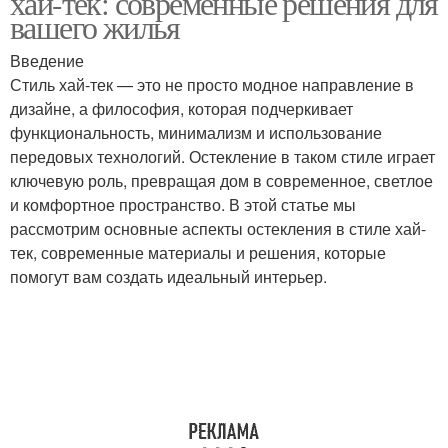
хай-тек: современные решения для
остекления
вашего жилья
Введение
Стиль хай-тек — это не просто модное направление в
Цветовые решения
Современный стиль
дизайне, а философия, которая подчеркивает
функциональность, минимализм и использование
передовых технологий. Остекление в таком стиле играет
ключевую роль, превращая дом в современное, светлое
Готовые решения
Решения для коридора
и комфортное пространство. В этой статье мы
рассмотрим основные аспекты остекления в стиле хай-
тек, современные материалы и решения, которые
помогут вам создать идеальный интерьер.
Решения для
Стилистические
наполнения
решения
Решения с
Идеальное решение
индивидуальным
стилем