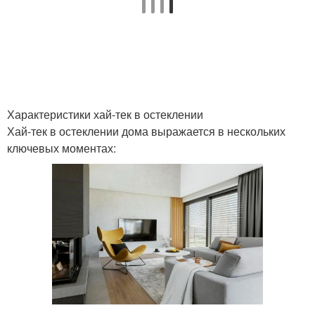
Решения для прихожей
Решения для хранения
Характеристики хай-тек в остеклении
Современная отделка
Решения для отделки
Хай-тек в остеклении дома выражается в нескольких
ключевых моментах:
Нестандартные
решения