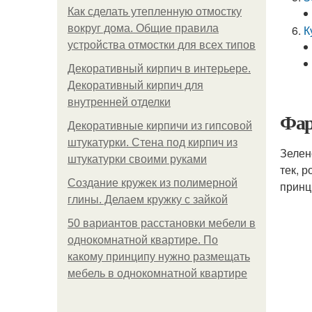
Как сделать утепленную отмостку
вокруг дома. Общие правила
К
устройства отмостки для всех типов
Декоративный кирпич в интерьере.
Декоративный кирпич для
внутренней отделки
Фар
Декоративные кирпичи из гипсовой
штукатурки. Стена под кирпич из
Зелен
штукатурки своими руками
тек, 
Создание кружек из полимерной
принц
глины. Делаем кружку с зайкой
50 вариантов расстановки мебели в
однокомнатной квартире. По
какому принципу нужно размещать
мебель в однокомнатной квартире