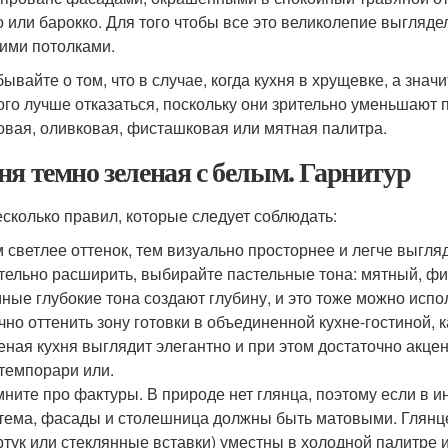
о или барокко. Для того чтобы все это великолепие выгляд
ими потолками.
бывайте о том, что в случае, когда кухня в хрущевке, а зна
ого лучше отказаться, поскольку они зрительно уменьшают 
овая, оливковая, фисташковая или мятная палитра.
ня темно зеленая с белым. Гарнитур
есколько правил, которые следует соблюдать
:
 светлее оттенок, тем визуально просторнее и легче выгля
тельно расширить, выбирайте пастельные тона: мятный, фи
ные глубокие тона создают глубину, и это тоже можно исп
чно оттенить зону готовки в объединенной кухне-гостиной, 
еная кухня выглядит элегантно и при этом достаточно акц
темпорари или.
ните про фактуры. В природе нет глянца, поэтому если в 
тема, фасады и столешница должны быть матовыми. Глянц
тук или стеклянные вставки) уместны в холодной палитре и 