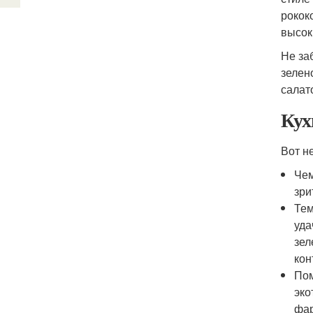
рокок
высок
Не за
зелен
салат
Кух
Вот н
Чем
зри
Тем
уда
зел
кон
Пом
эко
фар