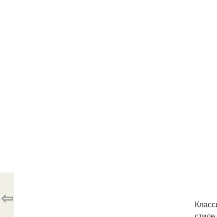
⇦
Класс
стиле