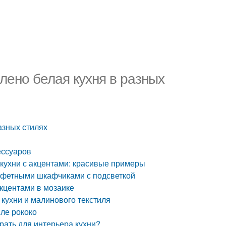
елено белая кухня в разных
разных стилях
ессуаров
 кухни с акцентами: красивые примеры
буфетными шкафчиками с подсветкой
кцентами в мозаике
кухни и малинового текстиля
иле рококо
брать для интерьера кухни?