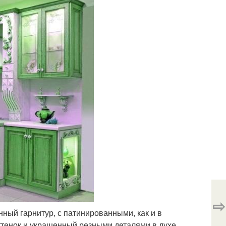
⇨
ный гарнитур, с патинированными, как и в
тенок и украшенный резными деталями в духе