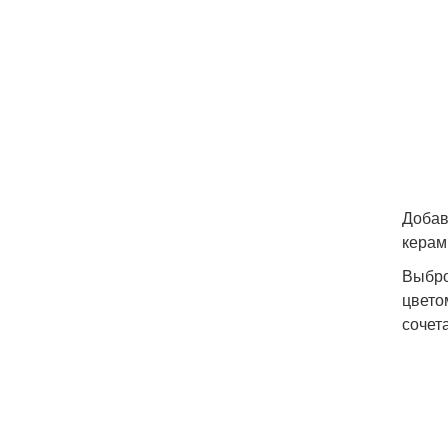
Добав
керам
Выбро
цвето
сочет