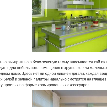
нно выигрышно в бело-зеленую гамму вписывается хай ка н
дит и для небольшого помещения в хрущевке или маленькой
одном доме. Здесь нет ни одной лишней детали, каждая вещь
ки белой и зеленой палитры идеально смотрятся на глянце
ту простых по форме хромированных аксессуаров.