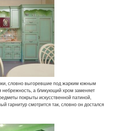
енки, словно выгоревшие под жарким южным
ая небрежность, а бликующий хром заменяет
предметы покрыты искусственной патиной,
й гарнитур смотрится так, словно он достался