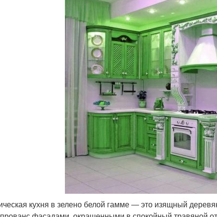
ическая кухня в зелено белой гамме ― это изящный деревян
 прованс фасадами, окрашенными в спокойный травяной от