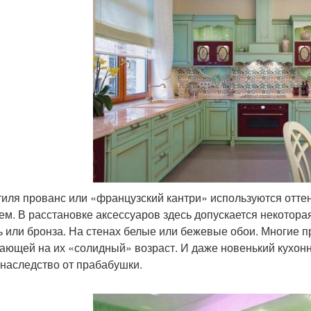
тиля прованс или «французский кантри» используются отт
ем. В расстановке аксессуаров здесь допускается некотор
ь или бронза. На стенах белые или бежевые обои. Многие 
ающей на их «солидный» возраст. И даже новенький кухонны
 наследство от прабабушки.