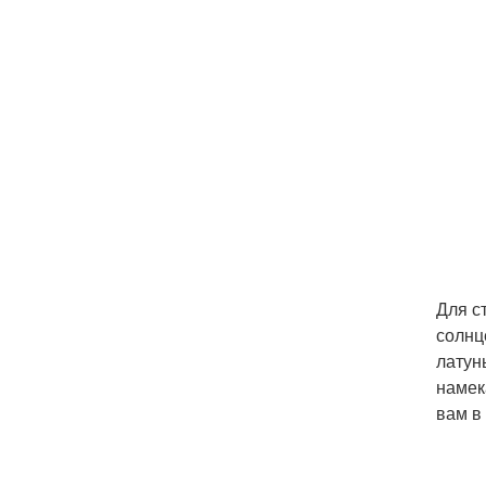
Для с
солнц
латун
намек
вам в