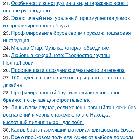
21.
Особенности конструкции и виды гаражных ворот:
полное руководство
22.
Экологичный и натуральный: преимущества домов
из профилированного бруса
23.
Профилирование бруса своими руками: пошаговая
инструкция
24.
Милана Стар: Музыка, которая объединяет
25.
Любовь в каждой ноте: Творчество группы
ПолнаЛюбви
26.
Простые шаги к созданию идеального интерьера
27.
100+ идей и советов для интерьера от экспертов
дизайна
28.
Профилированный брус или оцилиндрованное
бревно: что лучше для строительства
29.
Лишь в том случае, если хочешь ровный тон кожи без
воспалений и черных тожечек, то это Находка -
кислотный пилинг 19lab - для тебя!
30.
Как выбрать наилучший материал для дома из бруса
31.
Все о пробковом полу для кухни: от выбора до ухода