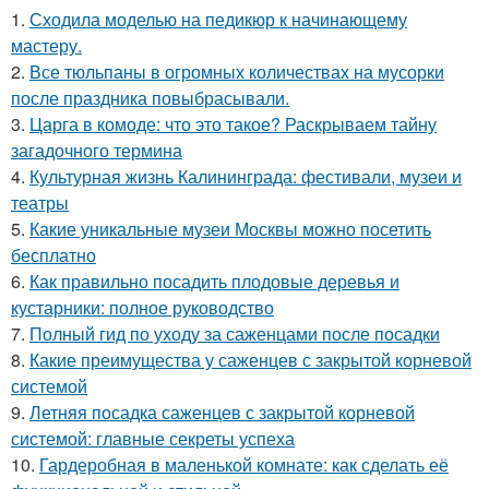
1.
Сходила моделью на педикюр к начинающему
мастеру.
2.
Все тюльпаны в огромных количествах на мусорки
после праздника повыбрасывали.
3.
Царга в комоде: что это такое? Раскрываем тайну
загадочного термина
4.
Культурная жизнь Калининграда: фестивали, музеи и
театры
5.
Какие уникальные музеи Москвы можно посетить
бесплатно
6.
Как правильно посадить плодовые деревья и
кустарники: полное руководство
7.
Полный гид по уходу за саженцами после посадки
8.
Какие преимущества у саженцев с закрытой корневой
системой
9.
Летняя посадка саженцев с закрытой корневой
системой: главные секреты успеха
10.
Гардеробная в маленькой комнате: как сделать её