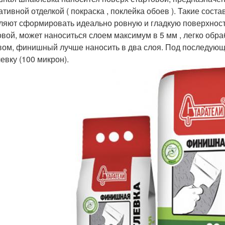
ативной отделкой ( покраска , поклейка обоев ). Такие сос
ляют сформировать идеально ровную и гладкую поверхност
овой, может наноситься слоем максимум в 5 мм , легко обра
вом, финишный лучше наносить в два слоя. Под последую
евку (100 микрон).