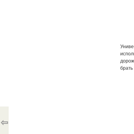
Униве
испол
дорож
брать
⇦