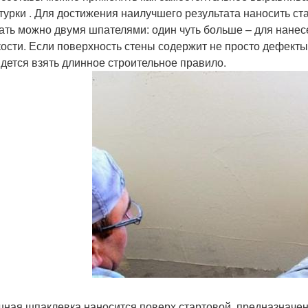
турки . Для достижения наилучшего результата наносить ст
ать можно двумя шпателями: один чуть больше – для нанесе
кости. Если поверхность стены содержит не просто дефекты 
идется взять длинное строительное правило.
ная шпаклевка наносится поверх стартовой, предназначен