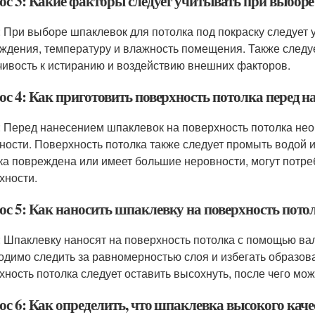
ос 3: Какие факторы следует учитывать при выборе
: При выборе шпаклевок для потолка под покраску следует 
ждения, температуру и влажность помещения. Также следуе
чивость к истиранию и воздействию внешних факторов.
ос 4: Как приготовить поверхность потолка перед 
: Перед нанесением шпаклевок на поверхность потолка нео
ности. Поверхность потолка также следует промыть водой 
ка повреждена или имеет большие неровности, могут потр
хности.
ос 5: Как наносить шпаклевку на поверхность пото
: Шпаклевку наносят на поверхность потолка с помощью ва
одимо следить за равномерностью слоя и избегать образо
хность потолка следует оставить высохнуть, после чего мож
ос 6: Как определить, что шпаклевка высокого каче