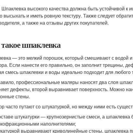
: Шпаклевка высокого качества должна быть устойчивой к 
о высыхать и иметь ровную текстуру. Также следует обрат
водителя, а также на отзывы других покупателей.
 такое шпаклевка
евка — это мелкий порошок, который смешивают с водой и
ора. Если нанести его правильно, он заполнит трещины, деф
ая смесь шпаклевки и воды идеально подходит для любого 
равило, профессиональные маляры наносят два слоя шпакле
няет дефекты, второй выравнивает поверхность. Можно нан
тонные стены.
ор часто путают со штукатуркой, но между ними есть сущес
оставе штукатурки — крупнозернистые смеси, а шпаклевка б
кофракционными наполнителями;
катуркой выравнивают криволинейные стены, шпаклевка п