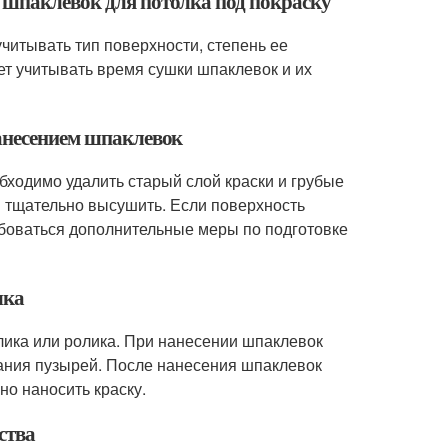
 шпаклевок для потолка под покраску
учитывать тип поверхности, степень ее
т учитывать время сушки шпаклевок и их
нанесением шпаклевок
бходимо удалить старый слой краски и грубые
и тщательно высушить. Если поверхность
ебоваться дополнительные меры по подготовке
лка
лика или ролика. При нанесении шпаклевок
вания пузырей. После нанесения шпаклевок
но наносить краску.
ства