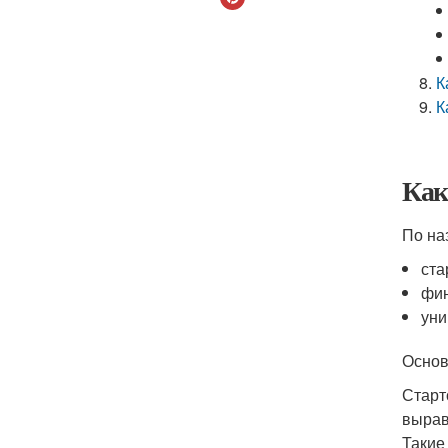
К
К
Как
По на
ста
фин
уни
Основ
Старт
вырав
Такие