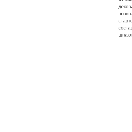
декор
позво
старт
соста
шпакл