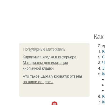
Как
Сод
Популярные материалы
К
С
Кирпичная кладка в интерьере.
Ч
Материалы для имитации
З
кирпичной кладки
К
Что такое царга у кровати: ответы
на ваши вопросы
К
К