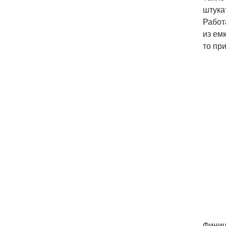
штука
Работ
из ем
то пр
Финиш