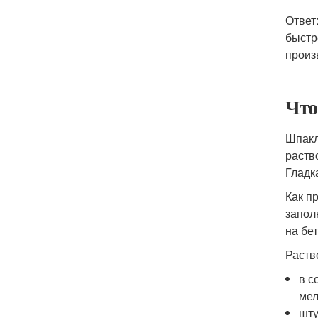
Ответ
быстр
произ
Что
Шпакл
раств
Гладк
Как п
запол
на бе
Раств
в с
мел
шту