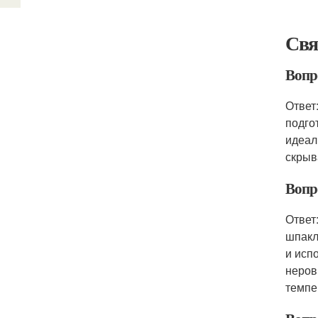
Свя
Вопр
Ответ
подго
идеал
скрыв
Вопр
Ответ
шпакл
и исп
неров
темпе