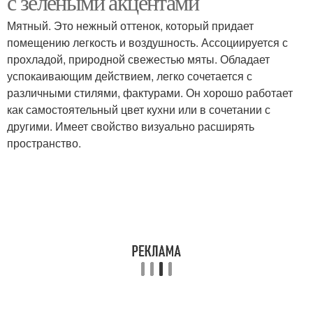
с зелеными акцентами
Мятный. Это нежный оттенок, который придает
помещению легкость и воздушность. Ассоциируется с
прохладой, природной свежестью мяты. Обладает
Зеленые кухни
Зеленая кухня
успокаивающим действием, легко сочетается с
различными стилями, фактурами. Он хорошо работает
как самостоятельный цвет кухни или в сочетании с
другими. Имеет свойство визуально расширять
Кухня в скандинавском
Кухня с зелеными
пространство.
стиле
фасадами
Кухня в разных стилях
Кухни с акцентами
Кухня с изумрудным
Неоклассическая кухня
фартуком