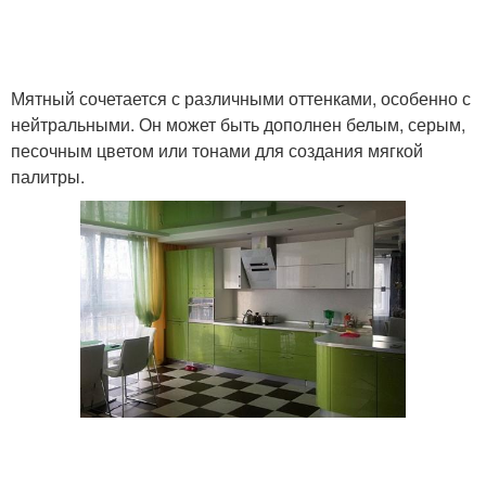
Кухни с голубыми
Акценты в мозаике
акцентами
Мятный сочетается с различными оттенками, особенно с
нейтральными. Он может быть дополнен белым, серым,
песочным цветом или тонами для создания мягкой
палитры.
Интерьер с
Акценты в виде
бирюзовыми акцентами
Кухни с золотыми
Акценты в стиле
Кухни в бело-зеленых
Синяя кухня
тонах