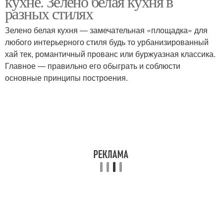
кухне. Зелено белая кухня в
разных стилях
Зелено белая кухня ― замечательная «площадка» для
Кухня с изумрудным
Кухни с голубыми
любого интерьерного стиля будь то урбанизированный
фартуком
акцентами
хай тек, романтичный прованс или буржуазная классика.
Главное ― правильно его обыграть и соблюсти
основные принципы построения.