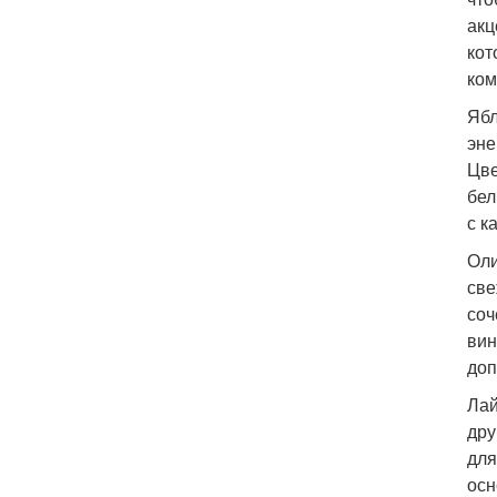
акц
кот
ком
Ябл
эне
Цве
бел
с к
Оли
све
соч
вин
доп
Лай
дру
для
осн