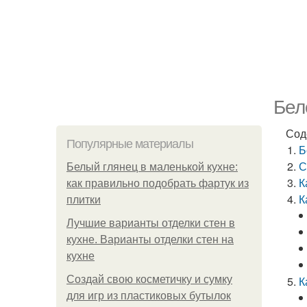
Бел
Сод
Популярные материалы
Б
С
Белый глянец в маленькой кухне:
К
как правильно подобрать фартук из
К
плитки
Лучшие варианты отделки стен в
кухне. Варианты отделки стен на
кухне
Создай свою косметичку и сумку
К
для игр из пластиковых бутылок