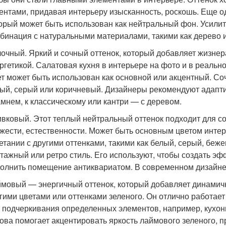
ентами, придавая интерьеру изысканность, роскошь. Еще 
орый может быть использован как нейтральный фон. Усили
бинация с натуральными материалами, такими как дерево 
очный. Яркий и сочный оттенок, который добавляет жизне
ргетикой. Салатовая кухня в интерьере на фото и в реально
т может быть использован как основной или акцентный. Со
ый, серый или коричневый. Дизайнеры рекомендуют адапти
амнем, к классическому или кантри — с деревом.
вковый. Этот теплый нейтральный оттенок подходит для 
жести, естественности. Может быть основным цветом интер
етании с другими оттенками, такими как белый, серый, беж
тажный или ретро стиль. Его используют, чтобы создать эф
олнить помещение антиквариатом. В современном дизайне 
мовый — энергичный оттенок, который добавляет динамично
гими цветами или оттенками зеленого. Он отлично работает
 подчеркивания определенных элементов, например, кухонн
ова помогает акцентировать яркость лаймового зеленого, п