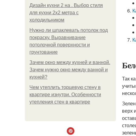
Дизайн кухни 2 на . Выбор стиля
К
для кухни 2х2 метра с
холодильником
Нужно ли шпаклевать потолок под
покраску. Выравнивание
К
потолочной поверхности и
грунтование
Бел
Зачем окно между кухней и ванной.
Зачем нужно окно между ванной и
кухней?
Так к
учиты
Чем утеплить торцевую стену в
неско
квартире изнутри. Особенности
утепления стен в квартире
Зелен
верх 
остав
столе
зелен