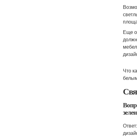
Возмо
светл
площа
Еще о
должн
мебел
дизай
Что к
белым
Свя
Вопр
зелен
Ответ
дизай