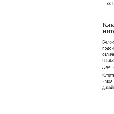
сов
Как
инт
Бело-
подой
отлич
Наибо
дерев
Купит
«Моя 
дизай