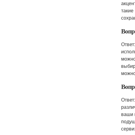
акцен
такие
сохра
Вопро
Ответ
испол
можно
выбир
можно
Вопр
Ответ
разли
ваши 
подуш
серви