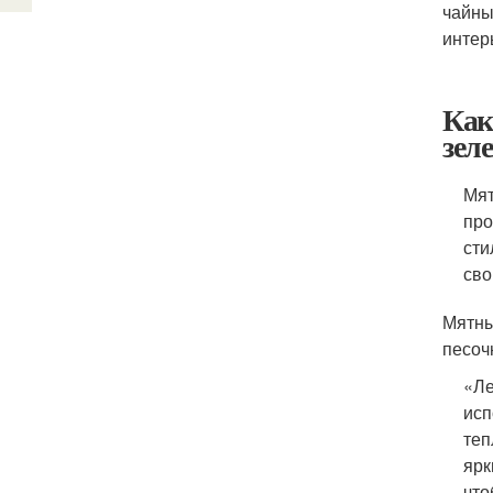
чайны
интер
Как
зел
Мят
про
сти
сво
Мятны
песоч
«Ле
исп
теп
ярк
что