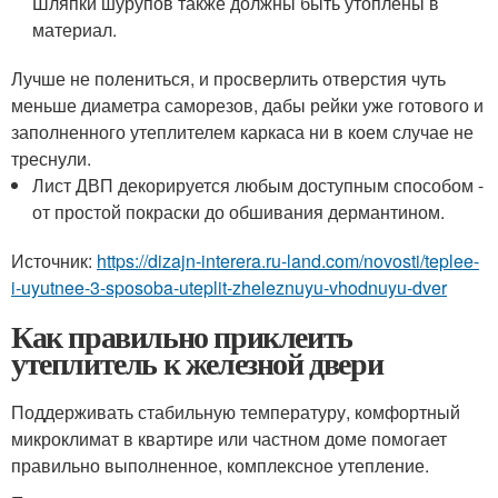
Шляпки шурупов также должны быть утоплены в
материал.
Лучше не полениться, и просверлить отверстия чуть
меньше диаметра саморезов, дабы рейки уже готового и
заполненного утеплителем каркаса ни в коем случае не
треснули.
Лист ДВП декорируется любым доступным способом -
от простой покраски до обшивания дермантином.
Источник:
https://dizajn-interera.ru-land.com/novosti/teplee-
i-uyutnee-3-sposoba-uteplit-zheleznuyu-vhodnuyu-dver
Как правильно приклеить
утеплитель к железной двери
Поддерживать стабильную температуру, комфортный
микроклимат в квартире или частном доме помогает
правильно выполненное, комплексное утепление.