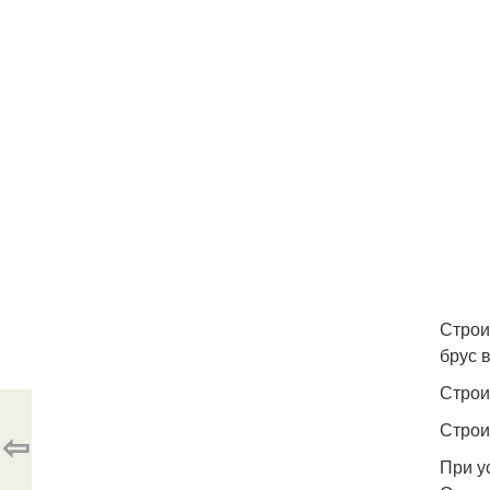
Строи
брус 
Строи
Строи
⇦
При у