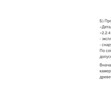
Б) Пр
«Дета
«2.2.
- экс
- сна
По со
допус
Внача
камер
древе