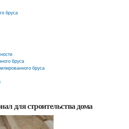
го бруса
нности
нного бруса
филированного бруса
и
ал для строительства дома