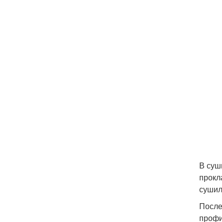
В суш
прокл
сушил
После
профи