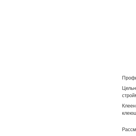
Профи
Цельн
строй
Клеен
клеющ
Рассм