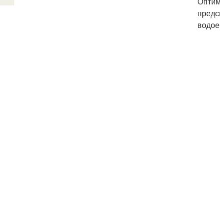
Оптим
предс
водое