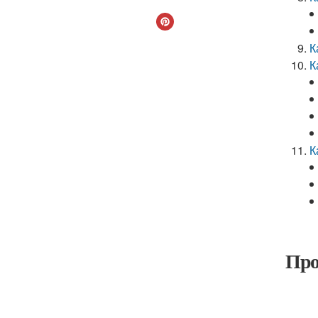
К
К
К
Про