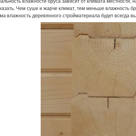
альность влажности бруса зависит от климата местности, н
казать. Чем суше и жарче климат, тем меньше влажность б
ма влажность деревянного стройматериала будет всегда в