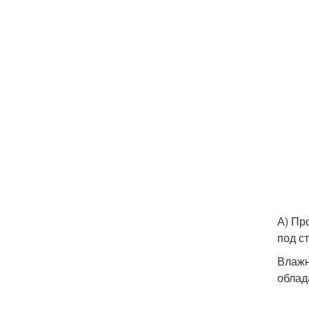
А) Пр
под с
Влажн
облад