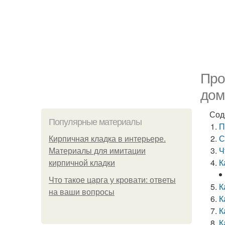
Про
дом
Сод
Популярные материалы
П
С
Кирпичная кладка в интерьере.
Ч
Материалы для имитации
К
кирпичной кладки
Что такое царга у кровати: ответы
К
на ваши вопросы
К
К
К