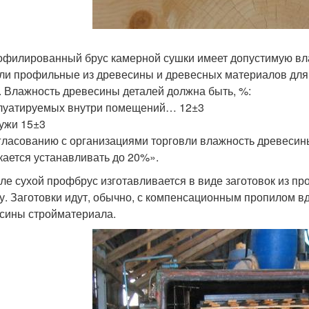
офилированный брус камерной сушки имеет допустимую вла
ли профильные из древесины и древесных материалов для 
4. Влажность древесины деталей должна быть, %:
плуатируемых внутри помещений… 12±3
ружи 15±3
гласованию с организациями торговли влажность древесин
кается устанавливать до 20%».
ле сухой профбрус изготавливается в виде заготовок из п
у. Заготовки идут, обычно, с компенсационным пропилом в
сины стройматериала.