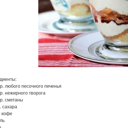
диенты:
 гр. любого песочного печенья
гр. нежирного творога
гр. сметаны
р. сахара
 л кофе
иль
о