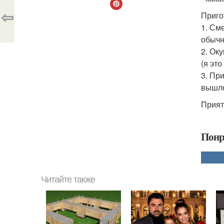
⇦
Приго
1. См
обычн
2. Ок
(я это
3. Пр
вышло
Прият
Понр
Читайте также