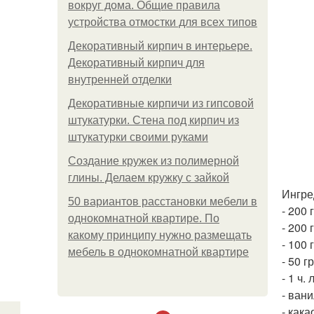
вокруг дома. Общие правила
устройства отмостки для всех типов
Декоративный кирпич в интерьере.
Декоративный кирпич для
внутренней отделки
Декоративные кирпичи из гипсовой
штукатурки. Стена под кирпич из
штукатурки своими руками
Создание кружек из полимерной
глины. Делаем кружку с зайкой
Ингре
50 вариантов расстановки мебели в
- 200
однокомнатной квартире. По
- 200 
какому принципу нужно размещать
- 100 
мебель в однокомнатной квартире
- 50 г
- 1 ч.
- ван
- кака