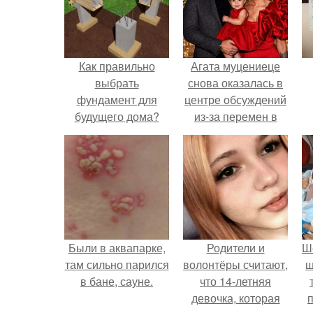
Как правильно
Агата муцениеце
выбрать
снова оказалась в
фундамент для
центре обсуждений
будущего дома?
из-за перемен в
личной жизни.
Были в аквапарке,
Родители и
Ш
там сильно парился
волонтёры считают,
ш
в бане, сауне.
что 14-летняя
девочка, которая