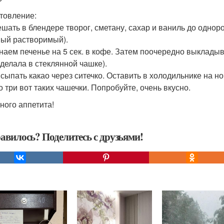
товление:
ешать в блендере творог, сметану, сахар и ваниль до однор
ый растворимый).
унаем печенье на 5 сек. в кофе. Затем поочередно выклады
 делала в стеклянной чашке).
исыпать какао через ситечко. Оставить в холодильнике на но
 три вот таких чашечки. Попробуйте, очень вкусно.
ного аппетита!
авилось? Поделитесь с друзьями!