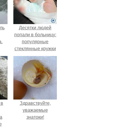
ль
Десятки людей
попали в больницу:
а.
популярные
стеклянные кружки
с двойными
стенками
взрываются при
мытье.
 в
Здравствуйте,
уважаемые
а
знатоки!
е