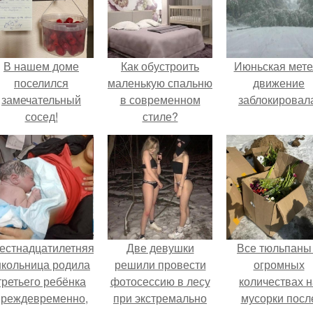
В нашем доме
Как обустроить
Июньская мете
поселился
маленькую спальню
движение
замечательный
в современном
заблокировал
сосед!
стиле?
естнадцатилетняя
Две девушки
Все тюльпаны
кольница родила
решили провести
огромных
третьего ребёнка
фотосессию в лесу
количествах н
преждевременно,
при экстремально
мусорки посл