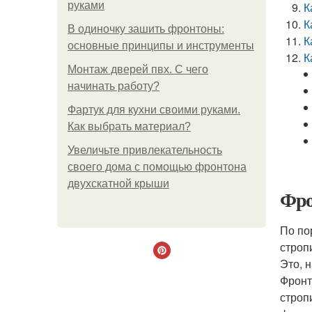
руками
К
К
В одиночку зашить фронтоны:
К
основные принципы и инструменты
К
Монтаж дверей пвх. С чего
начинать работу?
Фартук для кухни своими руками.
Как выбрать материал?
Увеличьте привлекательность
своего дома с помощью фронтона
двухскатной крыши
Фро
По по
строп
Это, 
Фронт
строп