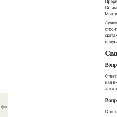
Прерв
Он им
Монта
Лучко
строи
ската
приус
Свя
Вопр
Ответ
над в
архит
Вопр
⇦
Ответ