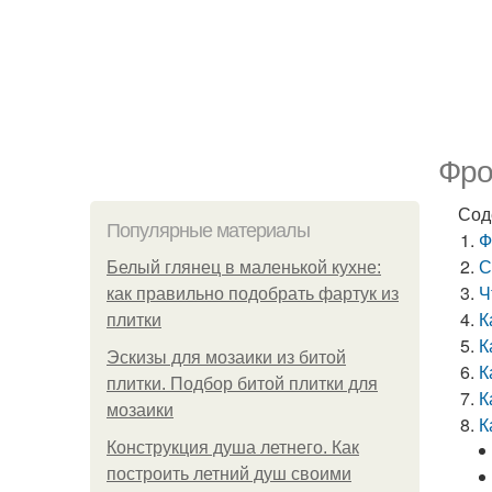
Фро
Сод
Популярные материалы
Ф
С
Белый глянец в маленькой кухне:
Ч
как правильно подобрать фартук из
К
плитки
К
Эскизы для мозаики из битой
К
плитки. Подбор битой плитки для
К
мозаики
К
Конструкция душа летнего. Как
построить летний душ своими