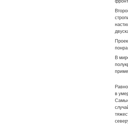
фронт
Второ
строп
насти
двуск
Проек
понра
В мир
полук
приме
Равно
в уме
Самые
случа
тяжес
север