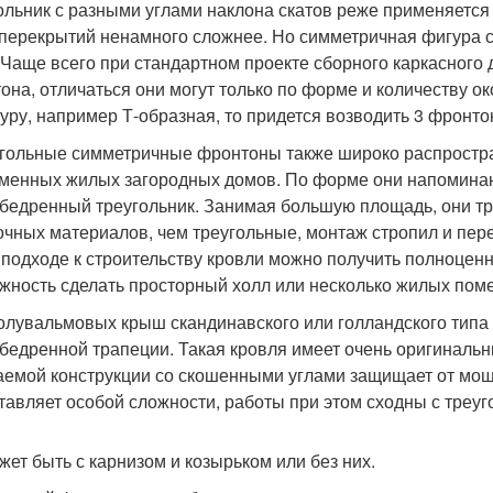
ольник с разными углами наклона скатов реже применяется
 перекрытий ненамного сложнее. Но симметричная фигура с
 Чаще всего при стандартном проекте сборного каркасного
она, отличаться они могут только по форме и количеству о
туру, например Т-образная, то придется возводить 3 фронто
гольные симметричные фронтоны также широко распростра
менных жилых загородных домов. По форме они напоминаю
бедренный треугольник. Занимая большую площадь, они т
очных материалов, чем треугольные, монтаж стропил и пере
 подходе к строительству кровли можно получить полноценн
жность сделать просторный холл или несколько жилых пом
олувальмовых крыш скандинавского или голландского тип
бедренной трапеции. Такая кровля имеет очень оригинальн
аемой конструкции со скошенными углами защищает от мощ
тавляет особой сложности, работы при этом сходны с треу
жет быть с карнизом и козырьком или без них.