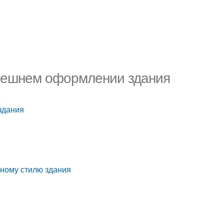
 внешнем оформлении здания
здания
в
рному стилю здания