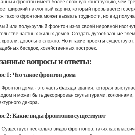
анный фронтон имеет более сложную конструкцию, чем тр
еет широкий наклонный карниз, который прерывается сверх
ж такого фронтона может вызвать трудности, но вид получ
вый или полукруглый фронтон из-за своей неровной изогн
тельстве частных жилых домов. Создать дугообразные элем
х кровли, довольно сложно. Но и такие проекты существуют
адебных беседок, хозяйственных построек.
занные вопросы и ответы:
ос 1: Что такое фронтон дома
: Фронтон дома - это часть фасада здания, которая выступа
ходом и может быть декорирован скульптурами, колоннами,
ектурного декора.
ос 2: Какие виды фронтонов существуют
: Существует несколько видов фронтонов, таких как классич