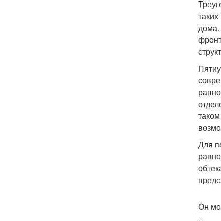
Треуг
таких
дома.
фронт
струк
Пятиу
совре
равно
отдел
таком
возмо
Для п
равно
обтек
предс
Он мо