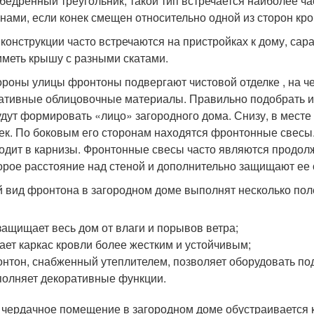
бедренный треугольник, такой тип встречается наиболее ча
онами, если конек смещен относительно одной из сторон кро
 конструкции часто встречаются на пристройках к дому, сар
иметь крышу с разными скатами.
ороны улицы фронтоны подвергают чистовой отделке , на ч
ативные облицовочные материалы. Правильно подобрать их 
удут формировать «лицо» загородного дома. Снизу, в мест
ек. По боковым его сторонам находятся фронтонные свесы.
одит в карнизы. Фронтонные свесы часто являются продол
орое расстояние над стеной и дополнительно защищают ее о
 вид фронтона в загородном доме выполнят несколько пол
защищает весь дом от влаги и порывов ветра;
ает каркас кровли более жестким и устойчивым;
нтон, снабженный утеплителем, позволяет оборудовать п
олняет декоративные функции.
 чердачное помещение в загородном доме обустраивается к