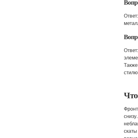
Вопр
Ответ
метал
Вопр
Ответ
элеме
Также
стилю
Что
Фронт
снизу
небла
скаты