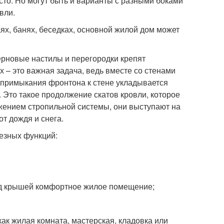
сто. Но могут быть и варианты с разными боками
вли.
аях, банях, беседках, основной жилой дом может
ерновые настилы и перегородки крепят
– это важная задача, ведь вместе со стенами
е примыкания фронтона к стене укладывается
 Это такое продолжение скатов кровли, которое
жением стропильной системы, они выступают на
т дождя и снега.
езных функций:
од крышей комфортное жилое помещение;
ак жилая комната, мастерская, кладовка или