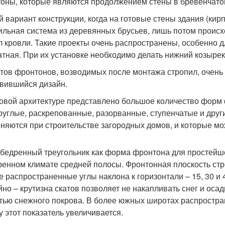
оны, которые являются продолжением стены в бревенчато
й вариант конструкции, когда на готовые стены здания (ки
ильная система из деревянных брусьев, лишь потом происх
л кровли. Такие проекты очень распространены, особенно 
атная. При их установке необходимо делать нижний козырек
тов фронтонов, возводимых после монтажа стропил, очень 
вившийся дизайн.
овой архитектуре представлено большое количество форм 
руглые, раскрепованные, разорванные, ступенчатые и други
няются при строительстве загородных домов, и которые мо
бедренный треугольник как форма фронтона для простейш
ренном климате средней полосы. Фронтонная плоскость стр
 распространенные углы наклона к горизонтали – 15, 30 и 
йно – крутизна скатов позволяет не накапливать снег и осад
тью снежного покрова. В более южных широтах распростран
у этот показатель увеличивается.