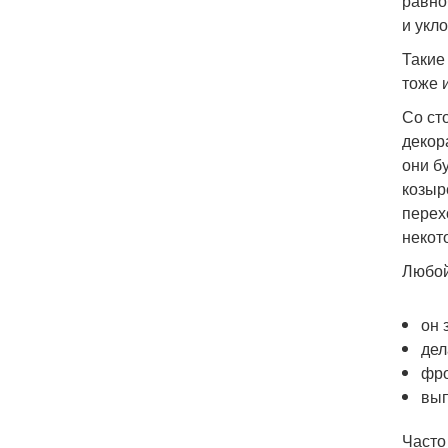
равно
и укл
Такие
тоже 
Со ст
декор
они б
козыр
перех
некот
Любой
он 
дел
фро
вып
Часто