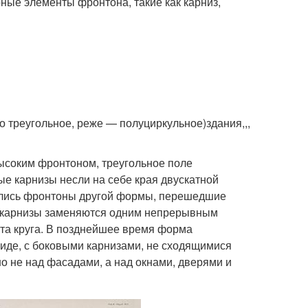
ные элементы фронтона, такие как карниз,
но треугольное, реже — полуциркульное)здания,,,
высоким фронтоном, треугольное поле
е карнизы несли на себе края двускатной
ились фронтоны другой формы, перешедшие
ые карнизы заменяются одним непрерывным
нта круга. В позднейшее время форма
иде, с боковыми карнизами, не сходящимися
 не над фасадами, а над окнами, дверями и