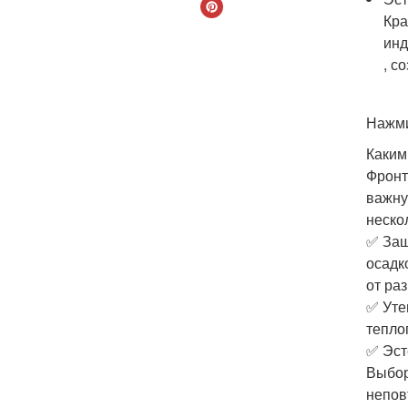
Кра
инд
, с
Нажми
Каким
Фронт
важну
неско
✅ Защ
осадк
от ра
✅ Уте
тепло
✅ Эст
Выбор
непов