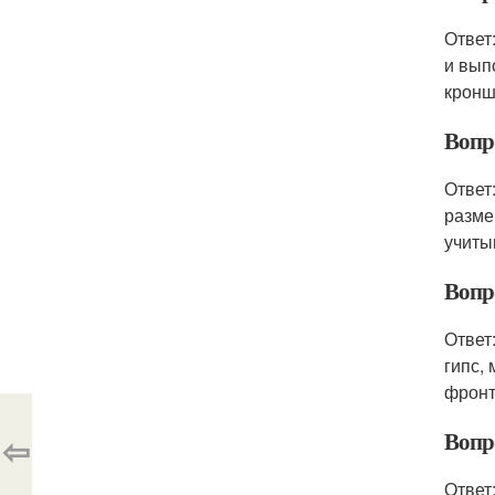
Ответ
и вып
кронш
Вопр
Ответ
разме
учиты
Вопр
Ответ
гипс,
фронт
Вопр
⇦
Ответ