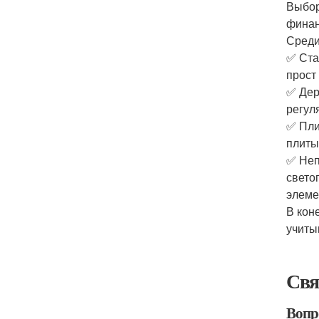
Выбор
финан
Среди
✅ Ста
прост
✅ Дер
регул
✅ Пли
плиты
✅ Неп
свето
элеме
В кон
учиты
Свя
Вопр