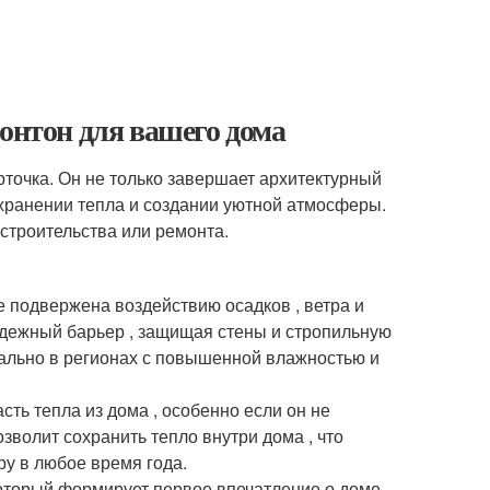
ронтон для вашего дома
рточка. Он не только завершает архитектурный
сохранении тепла и создании уютной атмосферы.
строительства или ремонта.
ее подвержена воздействию осадков , ветра и
адежный барьер , защищая стены и стропильную
уально в регионах с повышенной влажностью и
сть тепла из дома , особенно если он не
зволит сохранить тепло внутри дома , что
ру в любое время года.
который формирует первое впечатление о доме.