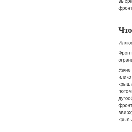
выбра
фронт
Что
Иллюс
Фронт
огран
Узкие
илико
крыши
потом
дугоо
фронт
вверх
крыль