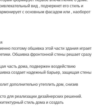
ивлекательный вид , подчеркнет его стиль и
гармонирует с основным фасадом или , наоборот
ия
менно поэтому обшивка этой части здания играет
стетики. Обшивка фронтонной стены решает сразу
щая часть дома, подвержен воздействию
бшивка создает надежный барьер, защищая стены
лит дополнительно утеплить дом, снизив
есто для реализации дизайнерских решений.
хитектурный стиль дома и создать