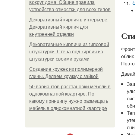
вокруг дома. Общие правила
К
устройства отмостки для всех типов
Декоративный кирпич в интерьере.
Декоративный кирпич для
Сти
внутренней отделки
Декоративные кирпичи из гипсовой
Фронт
штукатурки. Стена под кирпич из
облик
штукатурки своими руками
Поэто
Создание кружек из полимерной
Давай
глины. Делаем кружку с зайкой
Защ
50 вариантов расстановки мебели в
уль
однокомнатной квартире. По
сис
какому принципу нужно размещать
оби
мебель в однокомнатной квартире
Теп
уте
сни
Эст