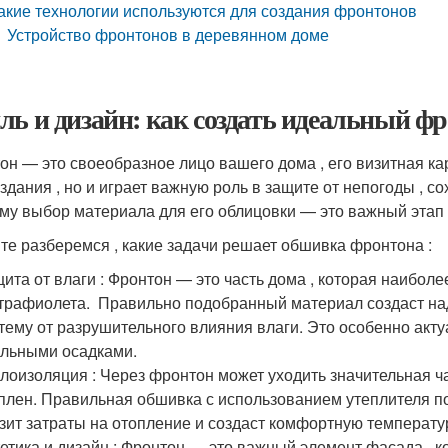
акие технологии используются для создания фронтонов
Устройство фронтонов в деревянном доме
ль и дизайн: как создать идеальный ф
он — это своеобразное лицо вашего дома , его визитная ка
 здания , но и играет важную роль в защите от непогоды , 
му выбор материала для его облицовки — это важный этап 
те разберемся , какие задачи решает обшивка фронтона :
ита от влаги : Фронтон — это часть дома , которая наибол
трафиолета. ️ Правильно подобранный материал создаст н
тему от разрушительного влияния влаги. Это особенно акт
льными осадками.
лоизоляция : Через фронтон может уходить значительная ча
плен. Правильная обшивка с использованием утеплителя по
зит затраты на отопление и создаст комфортную температу
етика и дизайн : Фронтон — это важный элемент фасада , 