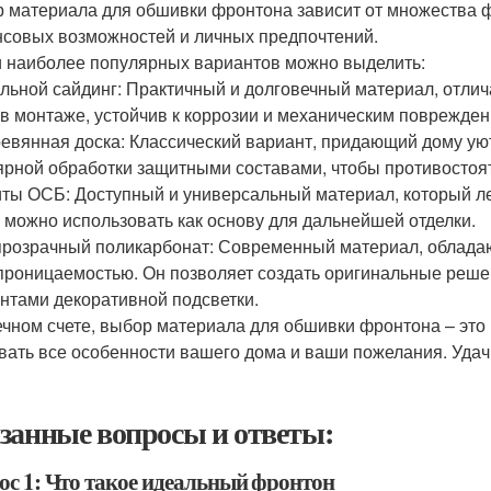
 материала для обшивки фронтона зависит от множества фа
совых возможностей и личных предпочтений.
 наиболее популярных вариантов можно выделить:
льной сайдинг: Практичный и долговечный материал, отли
 в монтаже, устойчив к коррозии и механическим повреждени
евянная доска: Классический вариант, придающий дому уют
ярной обработки защитными составами, чтобы противостоя
ты ОСБ: Доступный и универсальный материал, который ле
 можно использовать как основу для дальнейшей отделки.
розрачный поликарбонат: Современный материал, облада
проницаемостью. Он позволяет создать оригинальные реше
нтами декоративной подсветки.
ечном счете, выбор материала для обшивки фронтона – это
вать все особенности вашего дома и ваши пожелания. Удач
занные вопросы и ответы:
ос 1: Что такое идеальный фронтон