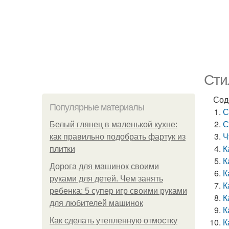
Сти
Сод
Популярные материалы
С
С
Белый глянец в маленькой кухне:
Ч
как правильно подобрать фартук из
К
плитки
К
Дорога для машинок своими
К
руками для детей. Чем занять
К
ребенка: 5 супер игр своими руками
К
для любителей машинок
К
Как сделать утепленную отмостку
К