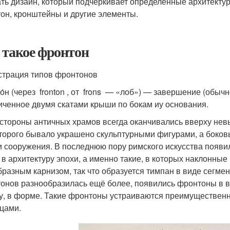
ть дизайн, который подчеркивает определенные архитектур
он, кронштейны и другие элементы.
 такое фронтон
трация типов фронтонов
о́н (через fronton , от frons — «лоб») — завершение (обыч
иченное двумя скатами крыши по бокам иу основания.
 стороны античных храмов всегда оканчивались вверху не
торого бывало украшено скульптурными фигурами, а боковы
 сооружения. В последнюю пору римского искусства появ
 в архитектуру эпохи, а именно такие, в которых наклонн
бразным карнизом, так что образуется тимпан в виде сегме
онов разнообразилась ещё более, появились фронтоны в в
у, в форме. Такие фронтоны устраиваются преимущественно
цами.