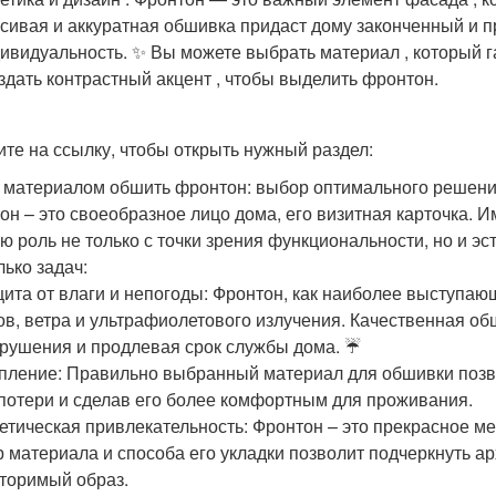
сивая и аккуратная обшивка придаст дому законченный и пр
ивидуальность. ✨ Вы можете выбрать материал , который 
оздать контрастный акцент , чтобы выделить фронтон.
те на ссылку, чтобы открыть нужный раздел:
 материалом обшить фронтон: выбор оптимального решен
он – это своеобразное лицо дома, его визитная карточка. И
ю роль не только с точки зрения функциональности, но и э
лько задач:
ита от влаги и непогоды: Фронтон, как наиболее выступаю
ов, ветра и ультрафиолетового излучения. Качественная о
зрушения и продлевая срок службы дома. ☔
пление: Правильно выбранный материал для обшивки позво
потери и сделав его более комфортным для проживания. ️
етическая привлекательность: Фронтон – это прекрасное м
 материала и способа его укладки позволит подчеркнуть ар
торимый образ.