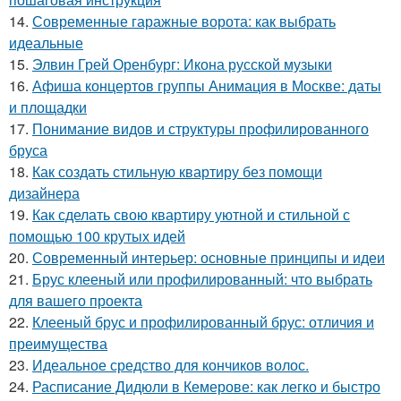
14.
Современные гаражные ворота: как выбрать
идеальные
15.
Элвин Грей Оренбург: Икона русской музыки
16.
Афиша концертов группы Анимация в Москве: даты
и площадки
17.
Понимание видов и структуры профилированного
бруса
18.
Как создать стильную квартиру без помощи
дизайнера
19.
Как сделать свою квартиру уютной и стильной с
помощью 100 крутых идей
20.
Современный интерьер: основные принципы и идеи
21.
Брус клееный или профилированный: что выбрать
для вашего проекта
22.
Клееный брус и профилированный брус: отличия и
преимущества
23.
Идеальное средство для кончиков волос.
24.
Расписание Дидюли в Кемерове: как легко и быстро