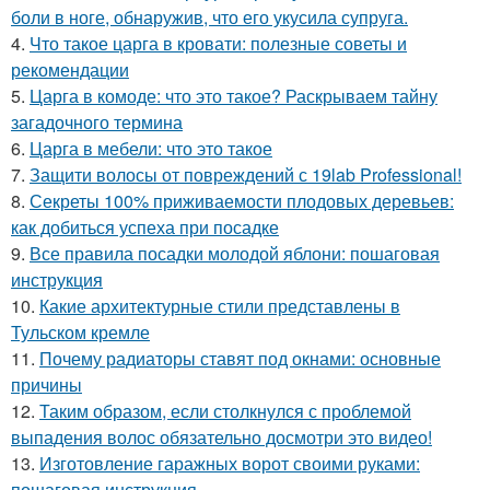
боли в ноге, обнаружив, что его укусила супруга.
4.
Что такое царга в кровати: полезные советы и
рекомендации
5.
Царга в комоде: что это такое? Раскрываем тайну
загадочного термина
6.
Царга в мебели: что это такое
7.
Защити волосы от повреждений с 19lab Professional!
8.
Секреты 100% приживаемости плодовых деревьев:
как добиться успеха при посадке
9.
Все правила посадки молодой яблони: пошаговая
инструкция
10.
Какие архитектурные стили представлены в
Тульском кремле
11.
Почему радиаторы ставят под окнами: основные
причины
12.
Таким образом, если столкнулся с проблемой
выпадения волос обязательно досмотри это видео!
13.
Изготовление гаражных ворот своими руками:
пошаговая инструкция