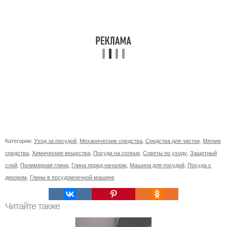
Категории:
Уход за посудой
,
Механические средства
,
Средства для чистки
,
Мягкие
средства
,
Химические вещества
,
Посуда на солнце
,
Советы по уходу
,
Защитный
слой
,
Полимерная глина
,
Глина перед началом
,
Машина для посудой
,
Посуда с
декором
,
Глины в посудомоечной машине
Читайте также