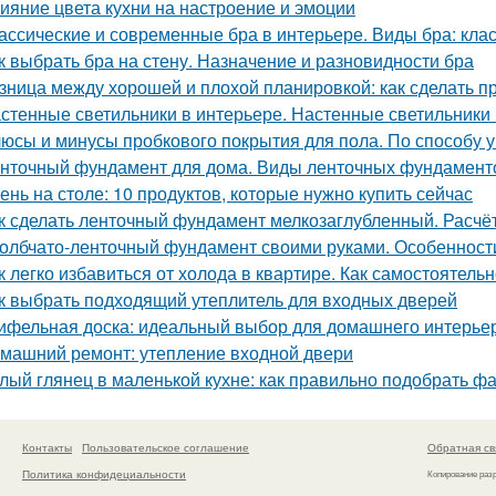
ияние цвета кухни на настроение и эмоции
ассические и современные бра в интерьере. Виды бра: кл
к выбрать бра на стену. Назначение и разновидности бра
зница между хорошей и плохой планировкой: как сделать 
стенные светильники в интерьере. Настенные светильники 
юсы и минусы пробкового покрытия для пола. По способу у
нточный фундамент для дома. Виды ленточных фундамент
ень на столе: 10 продуктов, которые нужно купить сейчас
к сделать ленточный фундамент мелкозаглубленный. Расчё
олбчато-ленточный фундамент своими руками. Особенност
к легко избавиться от холода в квартире. Как самостоятель
к выбрать подходящий утеплитель для входных дверей
ифельная доска: идеальный выбор для домашнего интерье
машний ремонт: утепление входной двери
лый глянец в маленькой кухне: как правильно подобрать фа
Контакты
Пользовательское соглашение
Обратная св
Политика конфидециальности
Копирование раз