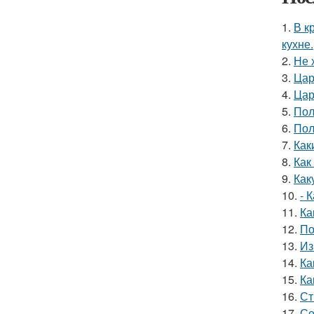
1.
В к
кухне.
2.
Не 
3.
Цар
4.
Цар
5.
Пол
6.
Пол
7.
Как
8.
Как
9.
Как
10.
- 
11.
Ка
12.
По
13.
Из
14.
Ка
15.
Ка
16.
Ст
17.
Се