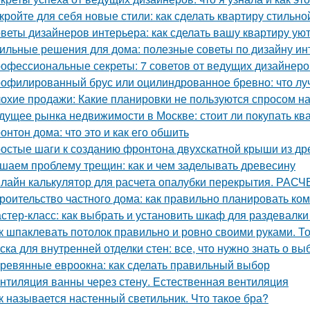
кройте для себя новые стили: как сделать квартиру стильно
веты дизайнеров интерьера: как сделать вашу квартиру у
ильные решения для дома: полезные советы по дизайну ин
офессиональные секреты: 7 советов от ведущих дизайнеро
офилированный брус или оцилиндрованное бревно: что лу
охие продажи: Какие планировки не пользуются спросом н
дущее рынка недвижимости в Москве: стоит ли покупать ква
онтон дома: что это и как его обшить
остые шаги к созданию фронтона двухскатной крыши из д
шаем проблему трещин: как и чем заделывать древесину
лайн калькулятор для расчета опалубки перекрытия. 
роительство частного дома: как правильно планировать ко
стер-класс: как выбрать и установить шкаф для раздевалк
к шпаклевать потолок правильно и ровно своими руками. Т
ска для внутренней отделки стен: все, что нужно знать о вы
ревянные евроокна: как сделать правильный выбор
нтиляция ванны через стену. Естественная вентиляция
к называется настенный светильник. Что такое бра?