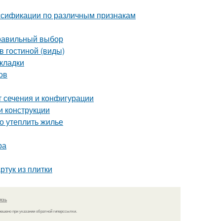
ассификации по различным признакам
правильный выбор
в гостиной (виды)
кладки
ов
т сечения и конфигурации
и конструкции
но утеплить жилье
ра
ртук из плитки
язь
решено при указании обратной гиперссылки.