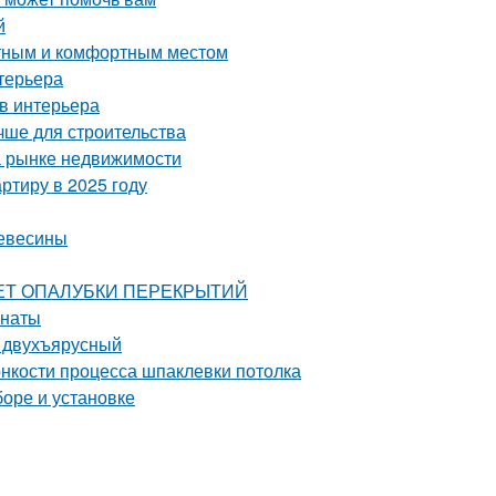
й
ютным и комфортным местом
терьера
в интерьера
чше для строительства
а рынке недвижимости
ртиру в 2025 году
ревесины
РАСЧЕТ ОПАЛУБКИ ПЕРЕКРЫТИЙ
мнаты
и двухъярусный
онкости процесса шпаклевки потолка
боре и установке