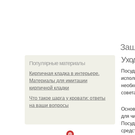
Защ
Ухо
Популярные материалы
Посуд
Кирпичная кладка в интерьере.
испол
Материалы для имитации
необх
кирпичной кладки
совет
Что такое царга у кровати: ответы
на ваши вопросы
Основ
для ч
Посуд
средс