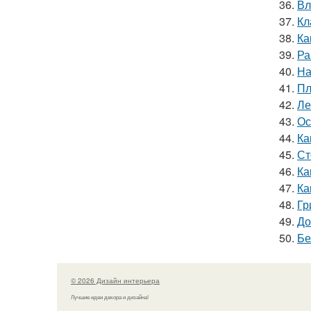
36.
Вл
37.
Кл
38.
Ка
39.
Ра
40.
На
41.
Пл
42.
Ле
43.
Ос
44.
Ка
45.
Ст
46.
Ка
47.
Ка
48.
Гр
49.
До
50.
Бе
© 2026 Дизайн интерьера
Лучшие идеи декора и дизайна!