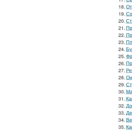
18.
От
19.
Со
20.
Ст
21.
Пр
22.
Пр
23.
Пл
24.
Бу
25.
Фр
26.
Пр
27.
Ре
28.
Он
29.
Ст
30.
Ма
31.
Ка
32.
До
33.
Де
34.
Ве
35.
Ка