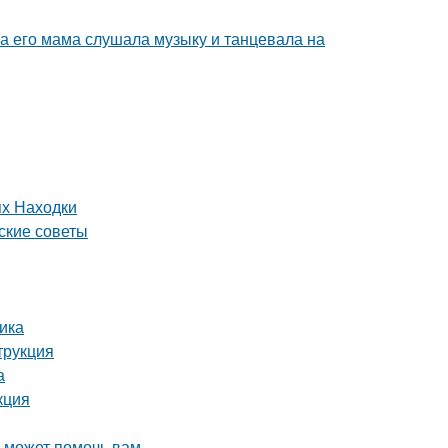
ка его мама слушала музыку и танцевала на
ях Находки
ские советы
ика
трукция
а
кция
о может помочь вам