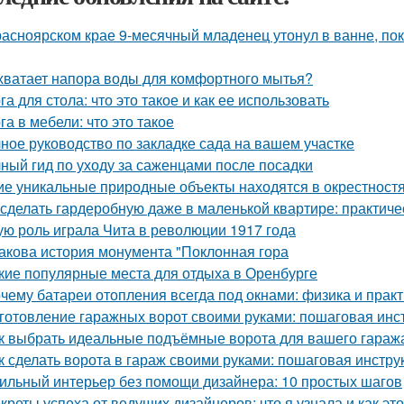
расноярском крае 9-месячный младенец утонул в ванне, по
хватает напора воды для комфортного мытья?
га для стола: что это такое и как ее использовать
га в мебели: что это такое
ное руководство по закладке сада на вашем участке
ный гид по уходу за саженцами после посадки
ие уникальные природные объекты находятся в окрестност
 сделать гардеробную даже в маленькой квартире: практиче
ую роль играла Чита в революции 1917 года
Какова история монумента "Поклонная гора
кие популярные места для отдыха в Оренбурге
чему батареи отопления всегда под окнами: физика и практ
готовление гаражных ворот своими руками: пошаговая инс
к выбрать идеальные подъёмные ворота для вашего гараж
к сделать ворота в гараж своими руками: пошаговая инстру
ильный интерьер без помощи дизайнера: 10 простых шагов
креты успеха от ведущих дизайнеров: что я узнала и как эт