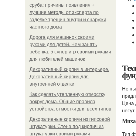
сруба: причины появления +
лучшие методы от эксперта по
заделке трещин внутри и снаружи
частного дома
Дорога для машинок своими
руками для детей. Чем занять
ребенка: 5 супер игр своими руками
для любителей машинок
Тех
Декоративный кирпич в интерьере.
фун
Декоративный кирпич для
внутренней отделки
Не пы
Как сделать утепленную отмостку
предл
вокруг дома. Общие правила
Цена 
устройства отмостки для всех типов
несут
Декоративные кирпичи из гипсовой
Миха
штукатурки. Стена под кирпич из
Тип ф
штукатурки своими руками