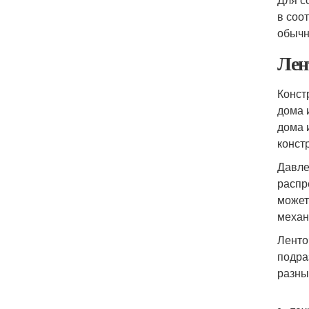
в соо
обычн
Лен
Конст
дома 
дома 
конст
Давле
распр
может
механ
Ленто
подра
разны