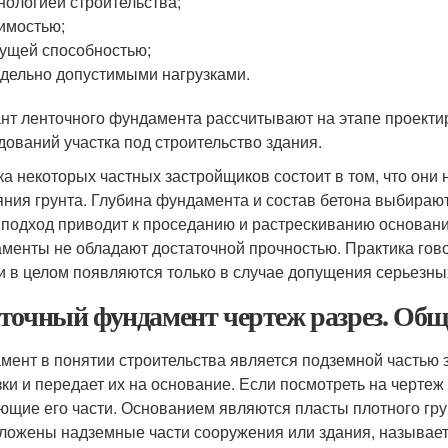
нологией строительства;
имостью;
ущей способностью;
дельно допустимыми нагрузками.
нт ленточного фундамента рассчитывают на этапе проектир
дований участка под строительство здания.
а некоторых частных застройщиков состоит в том, что они
яния грунта. Глубина фундамента и состав бетона выбирают
 подход приводит к проседанию и растрескиванию основан
менты не обладают достаточной прочностью. Практика гов
и в целом появляются только в случае допущения серьезны
точный фундамент чертеж разрез. Об
мент в понятии строительства является подземной частью 
зки и передает их на основание. Если посмотреть на черте
ющие его части. Основанием являются пласты плотного грун
ложены надземные части сооружения или здания, называет