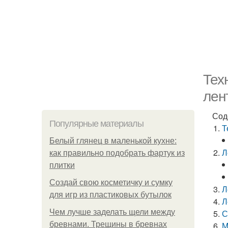
Тех
лен
Сод
Популярные материалы
Т
Белый глянец в маленькой кухне:
Л
как правильно подобрать фартук из
плитки
Создай свою косметичку и сумку
Л
для игр из пластиковых бутылок
Л
Чем лучше заделать щели между
С
бревнами. Трещины в бревнах
М