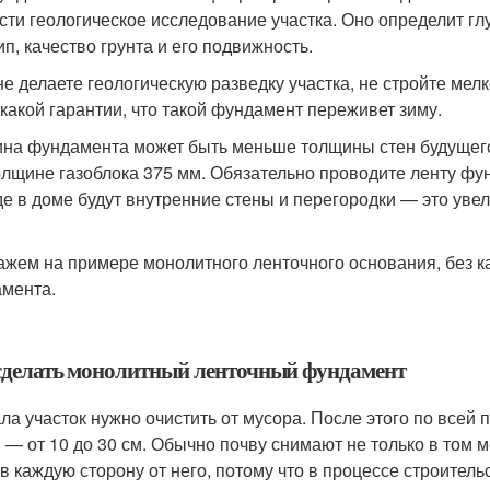
сти геологическое исследование участка. Оно определит г
ип, качество грунта и его подвижность.
не делаете геологическую разведку участка, не стройте ме
икакой гарантии, что такой фундамент переживет зиму.
на фундамента может быть меньше толщины стен будущего
олщине газоблока 375 мм. Обязательно проводите ленту фу
где в доме будут внутренние стены и перегородки — это уве
ажем на примере монолитного ленточного основания, без к
мента.
сделать монолитный ленточный фундамент
ла участок нужно очистить от мусора. После этого по всей
 — от 10 до 30 см. Обычно почву снимают не только в том м
 в каждую сторону от него, потому что в процессе строитель