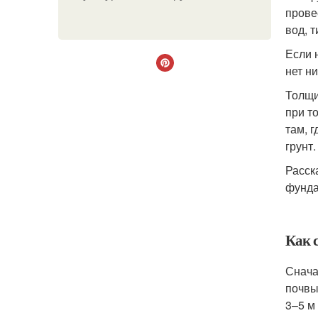
прове
вод, т
Если 
нет н
Толщи
при т
там, 
грунт.
Расск
фунда
Как 
Снача
почвы
3–5 м