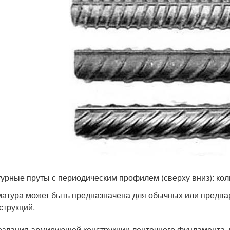
урные пруты с периодическим профилем (сверху вниз): к
атура может быть предназначена для обычных или предв
струкций.
оздания армирующей конструкции ленточного фундамента, 