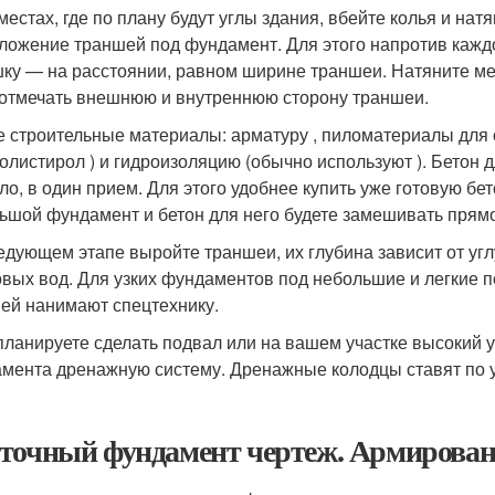
 местах, где по плану будут углы здания, вбейте колья и н
ложение траншей под фундамент. Для этого напротив каждо
ку — на расстоянии, равном ширине траншеи. Натяните м
 отмечать внешнюю и внутреннюю сторону траншеи.
е строительные материалы: арматуру , пиломатериалы для 
олистирол ) и гидроизоляцию (обычно используют ). Бетон 
ло, в один прием. Для этого удобнее купить уже готовую бе
ьшой фундамент и бетон для него будете замешивать прямо н
едующем этапе выройте траншеи, их глубина зависит от угл
овых вод. Для узких фундаментов под небольшие и легкие 
ей нанимают спецтехнику.
планируете сделать подвал или на вашем участке высокий у
мента дренажную систему. Дренажные колодцы ставят по 
точный фундамент чертеж. Армирован