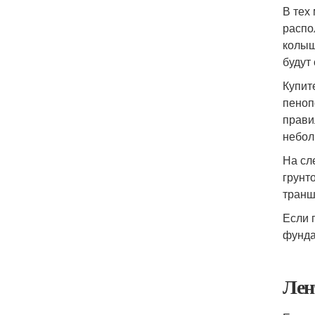
В тех
распо
колыш
будут
Купит
пеноп
прави
небол
На сл
грунт
транш
Если 
фунда
Лен