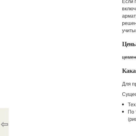
Если 
включ
армат
решен
учиты
Цены
цемен
Кака
Для п
Сущес
Тех
По 
(ри
⇦