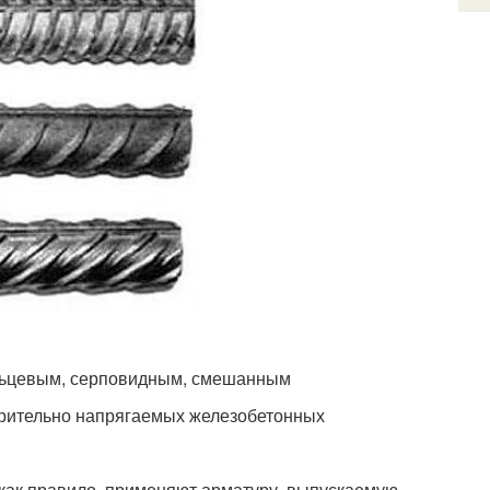
ольцевым, серповидным, смешанным
арительно напрягаемых железобетонных
как правило, применяют арматуру, выпускаемую