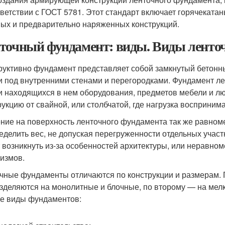
тветствии с ГОСТ 5781. Этот стандарт включает горячекат
ых и предварительно наряженных конструкций.
точный фундамент: виды. Виды ленто
руктивно фундамент представляет собой замкнутый бетонны
и под внутренними стенами и перегородками. Фундамент лен
и находящихся в нем оборудования, предметов мебели и люд
рукцию от свайной, или столбчатой, где нагрузка воспринима
ние на поверхность ленточного фундамента так же равномер
еделить вес, не допуская перегруженности отдельных участ
 возникнуть из-за особенностей архитектуры, или неравн
измов.
чные фундаменты отличаются по конструкции и размерам. 
зделяются на монолитные и блочные, по второму — на мел
е виды фундаментов: