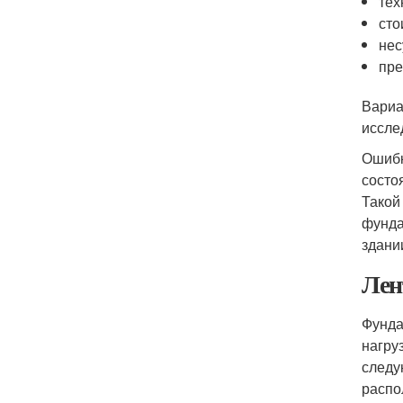
тех
сто
нес
пре
Вариа
иссле
Ошибк
состо
Такой
фунда
здани
Лен
Фунда
нагру
следу
распо