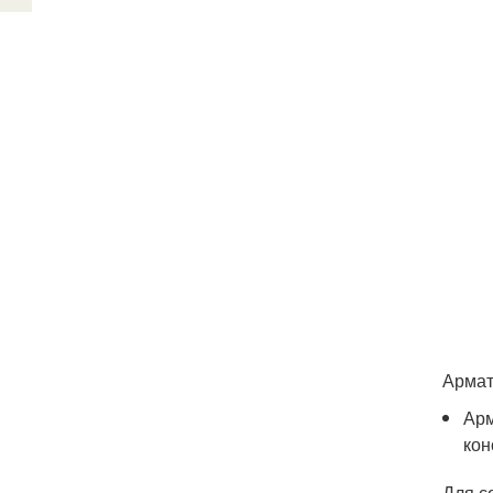
Армат
Арм
кон
Для с