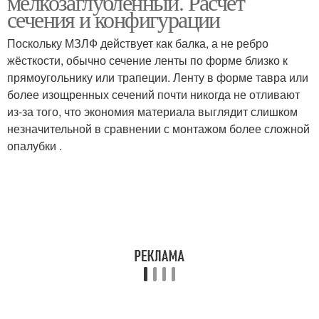
мелкозаглубленный. Расчёт
сечения и конфигурации
Поскольку МЗЛФ действует как балка, а не ребро
Фундамент на
жёсткости, обычно сечение ленты по форме близко к
Плитный фундамент
поверхности
прямоугольнику или трапеции. Ленту в форме тавра или
более изощренных сечений почти никогда не отливают
из-за того, что экономия материала выглядит слишком
незначительной в сравнении с монтажом более сложной
Фундамент под
Фундамент под дом
опалубки .
существующий дом
Фундамент под забор
Правильный фундамент
Экономии на
Дешевый фундамент
фундаменте