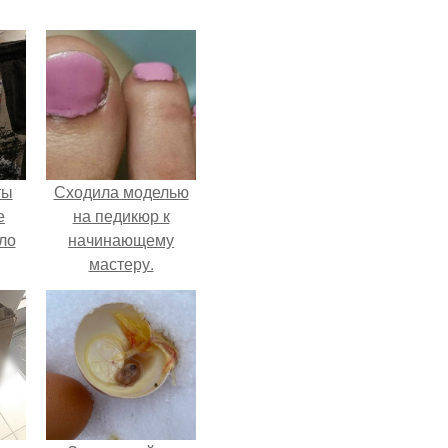
ты
Сходила моделью
е
на педикюр к
ло
начинающему
мастеру.
е
 не
ды.