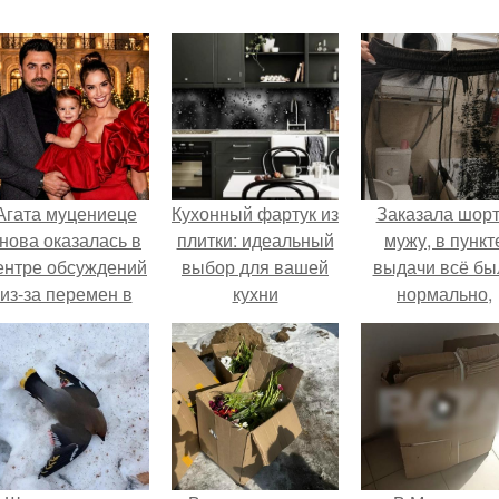
Агата муцениеце
Кухонный фартук из
Заказала шор
нова оказалась в
плитки: идеальный
мужу, в пункт
ентре обсуждений
выбор для вашей
выдачи всё бы
из-за перемен в
кухни
нормально,
личной жизни.
примерил вс
хорошо, ничего
предвещало бе