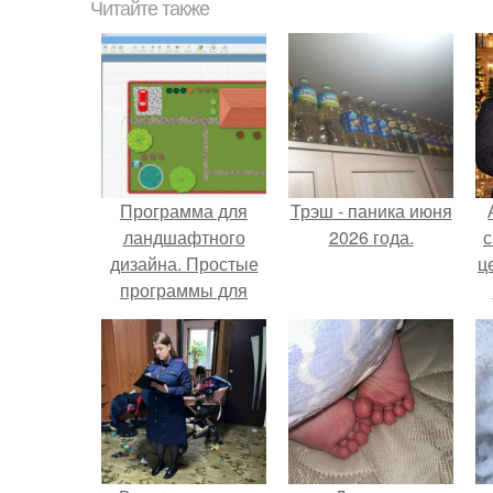
Читайте также
Программа для
Трэш - паника июня
ландшафтного
2026 года.
с
дизайна. Простые
ц
программы для
планировки и
проектирования
участка