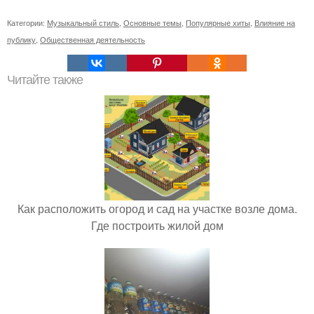
Категории:
Музыкальный стиль
,
Основные темы
,
Популярные хиты
,
Влияние на
публику
,
Общественная деятельность
Читайте также
Как расположить огород и сад на участке возле дома.
Где построить жилой дом