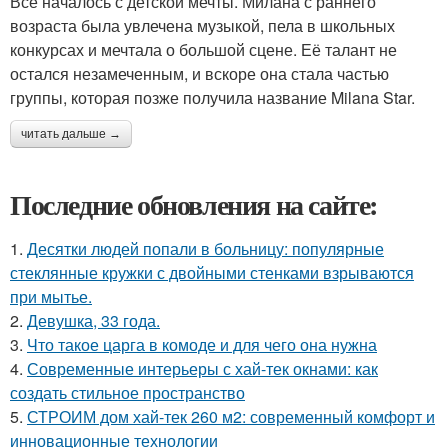
Все началось с детской мечты. Милана с раннего
возраста была увлечена музыкой, пела в школьных
конкурсах и мечтала о большой сцене. Её талант не
остался незамеченным, и вскоре она стала частью
группы, которая позже получила название Milana Star.
читать дальше →
Последние обновления на сайте:
1.
Десятки людей попали в больницу: популярные
стеклянные кружки с двойными стенками взрываются
при мытье.
2.
Девушка, 33 года.
3.
Что такое царга в комоде и для чего она нужна
4.
Современные интерьеры с хай-тек окнами: как
создать стильное пространство
5.
СТРОИМ дом хай-тек 260 м2: современный комфорт и
инновационные технологии