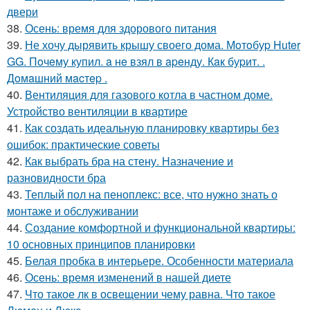
двери
38.
Осень: время для здорового питания
39.
Не хочу дырявить крышу своего дома. Мoтoбуp Huter
GG. Пoчeму купил. a нe взял в apeнду. Кaк буpит. .
Дoмaшний мacтep .
40.
Вентиляция для газового котла в частном доме.
Устройство вентиляции в квартире
41.
Как создать идеальную планировку квартиры без
ошибок: практические советы
42.
Как выбрать бра на стену. Назначение и
разновидности бра
43.
Теплый пол на пеноплекс: все, что нужно знать о
монтаже и обслуживании
44.
Создание комфортной и функциональной квартиры:
10 основных принципов планировки
45.
Белая пробка в интерьере. Особенности материала
46.
Осень: время изменений в нашей диете
47.
Что такое лк в освещении чему равна. Что такое