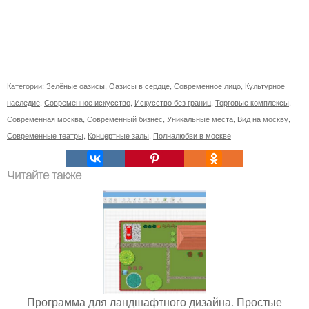
Категории:
Зелёные оазисы
,
Оазисы в сердце
,
Современное лицо
,
Культурное
наследие
,
Современное искусство
,
Искусство без границ
,
Торговые комплексы
,
Современная москва
,
Современный бизнес
,
Уникальные места
,
Вид на москву
,
Современные театры
,
Концертные залы
,
Полналюбви в москве
Читайте также
Программа для ландшафтного дизайна. Простые