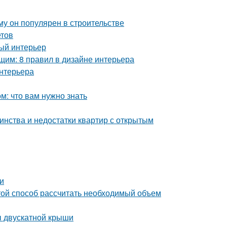
у он популярен в строительстве
етов
ный интерьер
им: 8 правил в дизайне интерьера
интерьера
: что вам нужно знать
инства и недостатки квартир с открытым
и
ой способ рассчитать необходимый объем
ы двускатной крыши