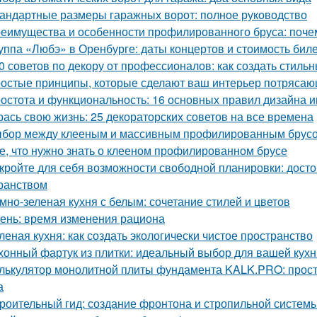
андартные размеры гаражных ворот: полное руководство
еимущества и особенности профилированного бруса: почем
уппа «Любэ» в Оренбурге: даты концертов и стоимость бил
0 советов по декору от профессионалов: как создать стиль
остые принципы, которые сделают ваш интерьер потрясающ
остота и функциональность: 16 основных правил дизайна 
рась свою жизнь: 25 декораторских советов на все времена
бор между клееным и массивным профилированным брусом
е, что нужно знать о клееном профилированном брусе
кройте для себя возможности свободной планировки: досто
ранством
мно-зеленая кухня с белым: сочетание стилей и цветов
ень: время изменения рациона
леная кухня: как создать экологически чистое пространство
хонный фартук из плитки: идеальный выбор для вашей кухн
лькулятор монолитной плиты фундамента KALK.PRO: прост
а
роительный гид: создание фронтона и стропильной систем