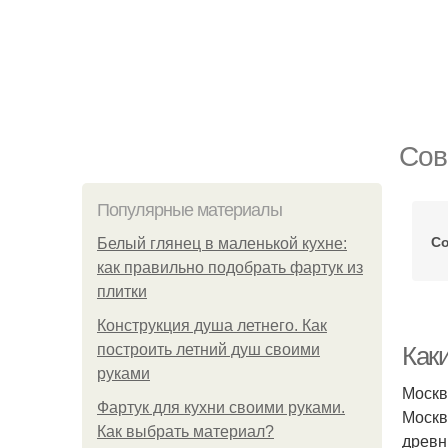
Сов
Популярные материалы
Со
Белый глянец в маленькой кухне:
как правильно подобрать фартук из
плитки
Конструкция душа летнего. Как
построить летний душ своими
Как
руками
Москв
Фартук для кухни своими руками.
Москв
Как выбрать материал?
древн