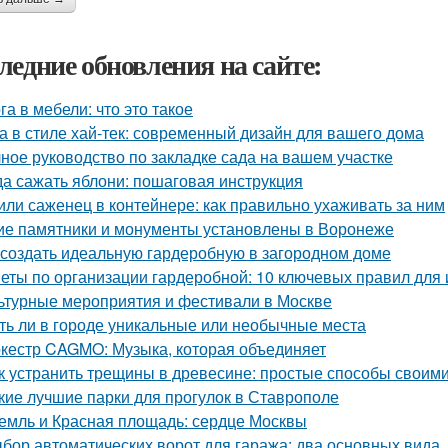
ледние обновления на сайте:
га в мебели: что это такое
а в стиле хай-тек: современный дизайн для вашего дома
ное руководство по закладке сада на вашем участке
да сажать яблони: пошаговая инструкция
или саженец в контейнере: как правильно ухаживать за ним
ие памятники и монументы установлены в Воронеже
 создать идеальную гардеробную в загородном доме
еты по организации гардеробной: 10 ключевых правил для 
ьтурные мероприятия и фестивали в Москве
ть ли в городе уникальные или необычные места
кестр CAGMO: Музыка, которая объединяет
к устранить трещины в древесине: простые способы своим
кие лучшие парки для прогулок в Ставрополе
емль и Красная площадь: сердце Москвы
бор автоматических ворот для гаража: два основных вида