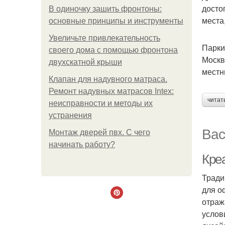
досто
В одиночку зашить фронтоны:
места
основные принципы и инструменты
Увеличьте привлекательность
Парки
своего дома с помощью фронтона
Москв
двухскатной крыши
местн
Клапан для надувного матраса.
Ремонт надувных матрасов Intex:
читат
неисправности и методы их
устранения
Вас
Монтаж дверей пвх. С чего
начинать работу?
Кре
Тради
для о
отраж
услов