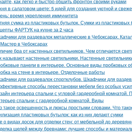
найте, как легко и быстро обшить фронтон своими руками
хня в салатовом цвете: 5 идей для создания уютной и свеже
ень: время укрепления иммунитета
тняя сумка из пластиковых бутылок. Сумки из пластиковых 
цепты ФАРТУК на кухне за 2 часа
афчики для раздевалок металлические в Чебоксарах. Ката
Мастер в Чебоксарах
личие бра от настенных светильников. Чем отличается свет
к называют настенные светильники. Настенные светильники
обковые панели в интерьере. Основные виды пробковых о
обка на стене в интерьере. Отделочные работы
афчики для раздевалок спортклубов. Шкафчики для раздева
фективные способы перестановки мебели без особых уси
зайн интерьера спальни с угловой гардеробной комнатой.
терьер спальни с гардеробной комнатой. Виды
о такое освещенность и люксы простыми словами. Что тако
илизация пластиковых бутылок: как из них делают сумки
е о видах досок для отделки стен: от мебельной до деревян
делка щелей между бревнами: лучшие способы и материал