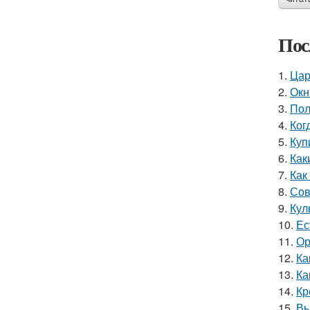
Пос
1.
Цар
2.
Окн
3.
Пол
4.
Ког
5.
Куп
6.
Как
7.
Как
8.
Сов
9.
Кул
10.
Ес
11.
Ор
12.
Ка
13.
Ка
14.
Кр
15.
Вы