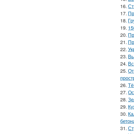
16.
Ст
17.
Пр
18.
Гр
19.
15
20.
Пр
21.
Пр
22.
Ук
23.
Вы
24.
Вс
25.
От
прост
26.
Тё
27.
Ос
28.
Зе
29.
Ку
30.
Ка
бетон
31.
Ст