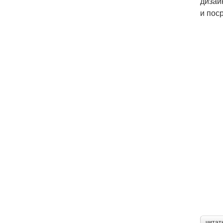
дизай
и пос
читат