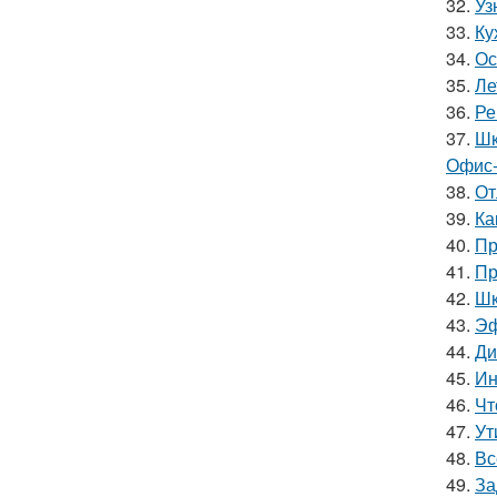
32.
Уз
33.
Ку
34.
Ос
35.
Ле
36.
Ре
37.
Шк
Офис-
38.
От
39.
Ка
40.
Пр
41.
Пр
42.
Шк
43.
Эф
44.
Ди
45.
Ин
46.
Чт
47.
Ут
48.
Вс
49.
За