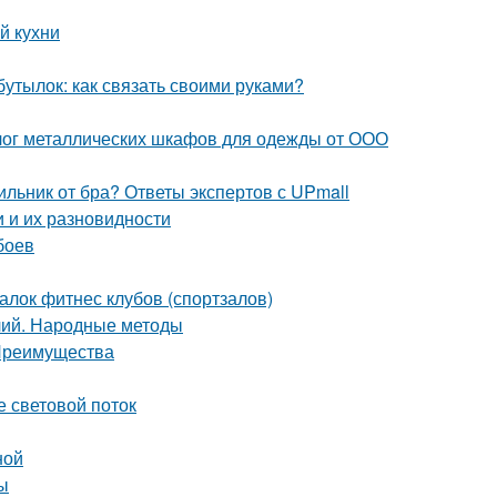
й кухни
бутылок: как связать своими руками?
лог металлических шкафов для одежды от ООО
ильник от бра? Ответы экспертов с UPmall
 и их разновидности
боев
лок фитнес клубов (спортзалов)
лий. Народные методы
 Преимущества
е световой поток
ной
ы