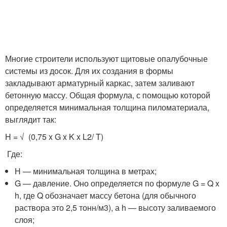
Многие строители используют щитовые опалубочные
системы из досок. Для их создания в формы
закладывают арматурный каркас, затем заливают
бетонную массу. Общая формула, с помощью которой
определяется минимальная толщина пиломатериала,
выглядит так:
H = √ (0,75 x G x K x L
2
/ T)
Где:
Н — минимальная толщина в метрах;
G — давление. Оно определяется по формуле G = Q x
h, где Q обозначает массу бетона (для обычного
раствора это 2,5 тонн/м
3
), а h — высоту заливаемого
слоя;