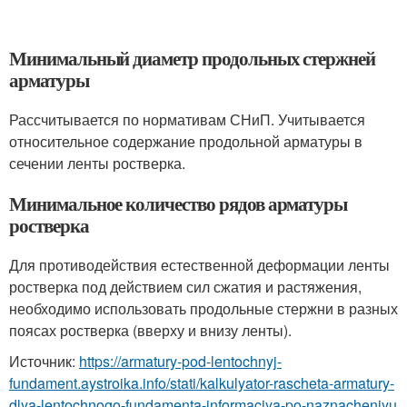
Минимальный диаметр продольных стержней
арматуры
Рассчитывается по нормативам СНиП. Учитывается
относительное содержание продольной арматуры в
сечении ленты ростверка.
Минимальное количество рядов арматуры
ростверка
Для противодействия естественной деформации ленты
ростверка под действием сил сжатия и растяжения,
необходимо использовать продольные стержни в разных
поясах ростверка (вверху и внизу ленты).
Источник:
https://armatury-pod-lentochnyj-
fundament.aystroika.info/stati/kalkulyator-rascheta-armatury-
dlya-lentochnogo-fundamenta-informaciya-po-naznacheniyu