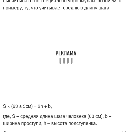
высчитывают по специальным формулам, возьмем, к
примеру, ту, что учитывает среднюю длину шага:
S × (63 ± 3см) = 2h + b,
где, S – средняя длина шага человека (63 см), b –
ширина проступи, h – высота подступенка.