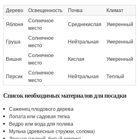
Дерево
Освещенность
Почва
Климат
Солнечное
Яблоня
Среднекислая
Умеренный
место
Солнечное
Груша
Нейтральная
Умеренный
место
Солнечное
Вишня
Кислая
Умеренный
место
Солнечное
Персик
Нейтральная
Теплый
место
Список необходимых материалов для посадки
Саженец плодового дерева
Лопата или садовая тяпка
Ведро или вода для полива
Мульча (древесные стружки, солома)
Дренаж (гравий, битый кирпич)