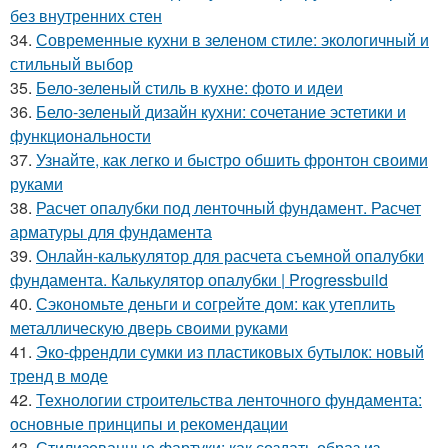
без внутренних стен
34.
Современные кухни в зеленом стиле: экологичный и
стильный выбор
35.
Бело-зеленый стиль в кухне: фото и идеи
36.
Бело-зеленый дизайн кухни: сочетание эстетики и
функциональности
37.
Узнайте, как легко и быстро обшить фронтон своими
руками
38.
Расчет опалубки под ленточный фундамент. Расчет
арматуры для фундамента
39.
Онлайн-калькулятор для расчета съемной опалубки
фундамента. Калькулятор опалубки | Progressbuild
40.
Сэкономьте деньги и согрейте дом: как утеплить
металлическую дверь своими руками
41.
Эко-френдли сумки из пластиковых бутылок: новый
тренд в моде
42.
Технологии строительства ленточного фундамента:
основные принципы и рекомендации
43.
Стилизованные фартуки: как создать образ из