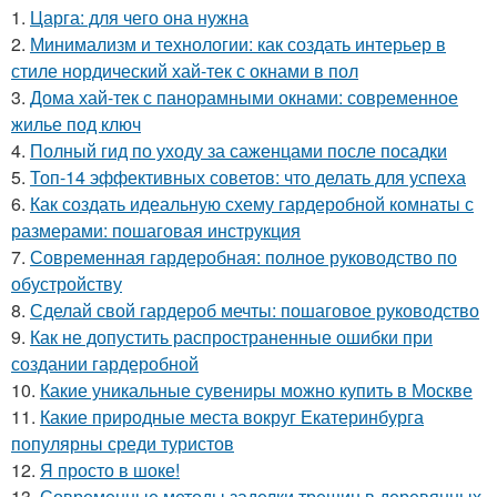
1.
Царга: для чего она нужна
2.
Минимализм и технологии: как создать интерьер в
стиле нордический хай-тек с окнами в пол
3.
Дома хай-тек с панорамными окнами: современное
жилье под ключ
4.
Полный гид по уходу за саженцами после посадки
5.
Топ-14 эффективных советов: что делать для успеха
6.
Как создать идеальную схему гардеробной комнаты с
размерами: пошаговая инструкция
7.
Современная гардеробная: полное руководство по
обустройству
8.
Сделай свой гардероб мечты: пошаговое руководство
9.
Как не допустить распространенные ошибки при
создании гардеробной
10.
Какие уникальные сувениры можно купить в Москве
11.
Какие природные места вокруг Екатеринбурга
популярны среди туристов
12.
Я просто в шоке!
13.
Современные методы заделки трещин в деревянных