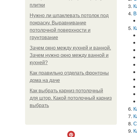
плитки
К
В
Нужно ли шпаклевать потолок под
покраску. Выравнивание
К
потолочной поверхности и
грунтование
Зачем окно между кухней и ванной.
Зачем нужно окно между ванной и
кухней?
Как правильно отделать фронтоны
дома на даче
Как выбрать карниз потолочный
для штор. Какой потолочный карниз
выбрать
К
К
С
К