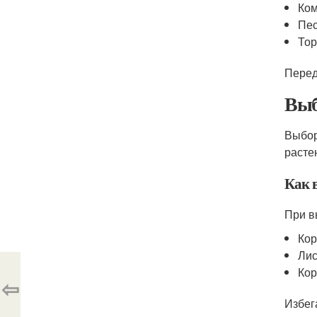
Ком
Пес
Тор
Перед
Выб
Выбор
расте
Как 
При в
Кор
Лис
Кор
⇦
Избег