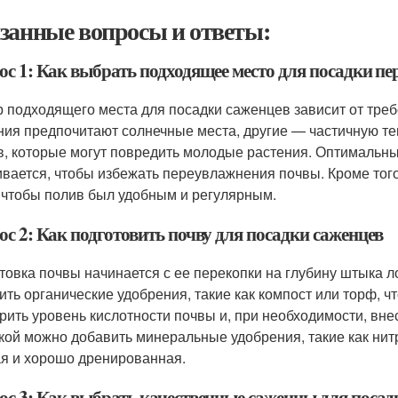
занные вопросы и ответы:
ос 1: Как выбрать подходящее место для посадки пе
 подходящего места для посадки саженцев зависит от треб
ния предпочитают солнечные места, другие — частичную те
в, которые могут повредить молодые растения. Оптимальным
ивается, чтобы избежать переувлажнения почвы. Кроме того
 чтобы полив был удобным и регулярным.
с 2: Как подготовить почву для посадки саженцев
товка почвы начинается с ее перекопки на глубину штыка л
ить органические удобрения, такие как компост или торф, ч
рить уровень кислотности почвы и, при необходимости, вне
кой можно добавить минеральные удобрения, такие как нитр
я и хорошо дренированная.
ос 3: Как выбрать качественные саженцы для посад