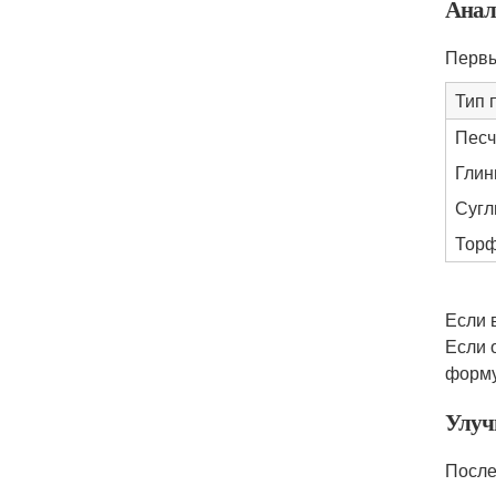
Анал
Первы
Тип 
Песч
Глин
Сугл
Тор
Если 
Если 
форму
Улуч
После