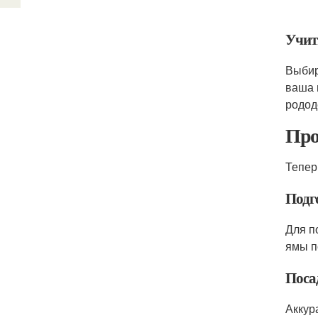
Учит
Выбир
ваша 
родод
Про
Тепер
Подг
Для п
ямы п
Поса
Аккур