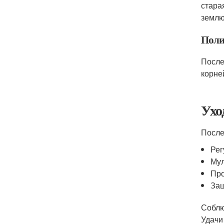
стара
землю
Поли
После
корне
Ухо
После
Рег
Мул
Про
Защ
Соблю
Удачи