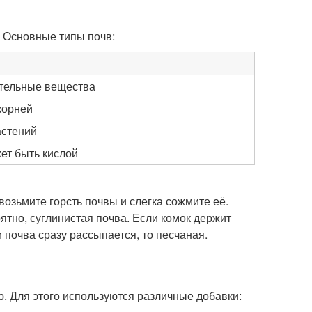
 Основные типы почв:
ательные вещества
корней
астений
ет быть кислой
возьмите горсть почвы и слегка сожмите её.
оятно, суглинистая почва. Если комок держит
и почва сразу рассыпается, то песчаная.
. Для этого используются различные добавки: