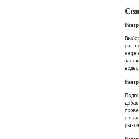
Свя
Вопр
Выбор
расте
ветро
заста
воды,
Вопро
Подго
добав
прове
посад
рыхла
Вопр