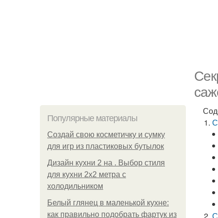
Сек
саж
Сод
Популярные материалы
С
Создай свою косметичку и сумку
для игр из пластиковых бутылок
Дизайн кухни 2 на . Выбор стиля
для кухни 2х2 метра с
холодильником
Белый глянец в маленькой кухне:
как правильно подобрать фартук из
С