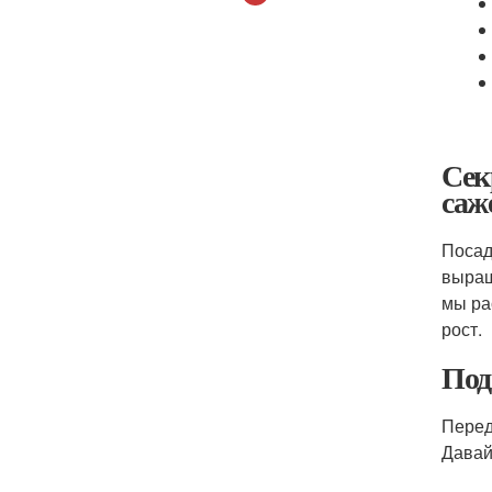
Сек
саж
Посад
выращ
мы ра
рост.
Под
Перед
Давай