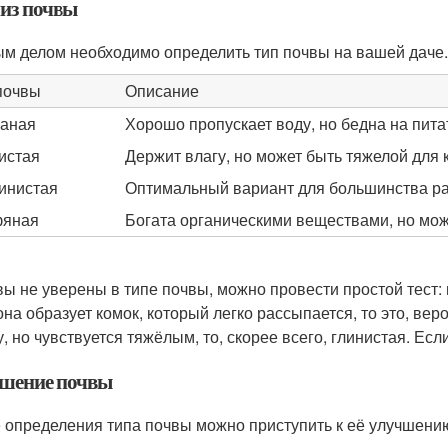
из почвы
м делом необходимо определить тип почвы на вашей даче.
почвы
Описание
аная
Хорошо пропускает воду, но бедна на пит
истая
Держит влагу, но может быть тяжелой для 
инистая
Оптимальный вариант для большинства р
фяная
Богата органическими веществами, но мож
вы не уверены в типе почвы, можно провести простой тест: 
она образует комок, который легко рассыпается, то это, вер
, но чувствуется тяжёлым, то, скорее всего, глинистая. Есл
шение почвы
 определения типа почвы можно приступить к её улучшению