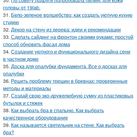
30.
По совету подруги попробовала пилинг для кожи
головы от 19lab.
31.
Бело-зеленое волшебство: как создать уютную кухню
студию
32.
Декор на стену из дерева: идеи и рекомендации
33.
Сделать сайдинг на фронтон своими руками: простой
способ обновить фасад дома
34.
Создание уютного и функционального дизайна сени
в частном доме
35.
Доска для опалубки фундамента. Все о досках для
опалубки
36.
Решить проблему трещин в бревнах: проверенные
методы и материалы
37.
Создай свою эко-дружелюбную сумку из пластиковых
бутылок и стяжек
38.
Как выбрать бра в спальню. Как выбрать
качественное оборудование
39.
Как называется светильник на стене. Как выбрать
бра?