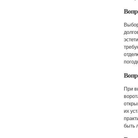
Вопр
Выбор
долго
эстет
требу
отдел
погод
Вопр
При в
ворот
откры
их ус
практ
быть 