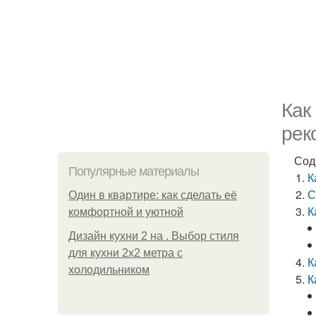
Как
рек
Сод
Популярные материалы
К
С
Один в квартире: как сделать её
К
комфортной и уютной
Дизайн кухни 2 на . Выбор стиля
для кухни 2х2 метра с
К
холодильником
К