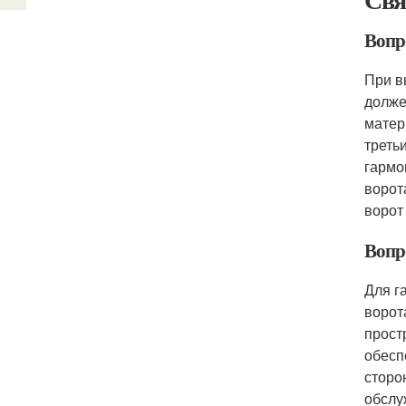
Вопр
При в
долже
матер
треть
гармо
ворот
ворот
Вопр
Для г
ворот
прост
обесп
сторо
обслу