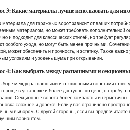
ос 3: Какие материалы лучше использовать для изг
 материала для гаражных ворот зависит от ваших потребн
вечным материалом, но может требовать дополнительной об
ично и подходит для классических стилей, но требует регуля
ют особого ухода, но могут быть менее прочными. Сочетан
кой, может обеспечить и прочность, и эстетику. Также важно
ным условиям и уровень шума при открывании.
ос 4: Как выбрать между распашными и секционн
ыборе между распашными и секционными воротами стоит у
а проще в установке и более доступны по цене, но требуют
вания. Секционные ворота более компактны и герметичны, 
тановка сложнее и дороже. Если у вас ограничено простран
ичным выбором. С другой стороны, если вы предпочитаете 
лучшим вариантом.