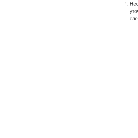
Нео
уто
сле