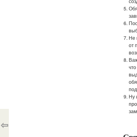
соз
Обя
зав
Пос
выб
Не 
от 
воз
Важ
что
выд
обя
под
Ну 
про
зам
⇦
Свя