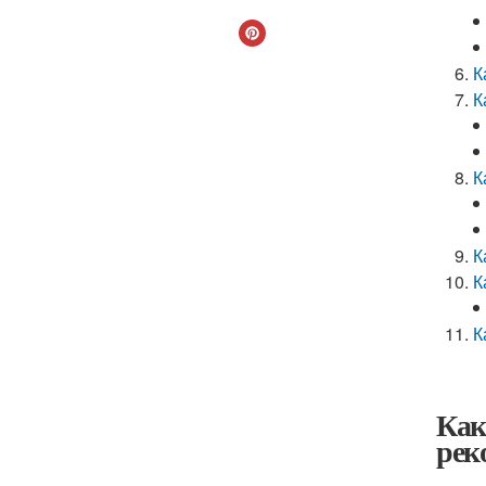
К
К
К
К
К
К
Как
рек