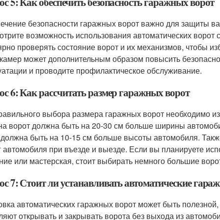
ос 5: Как обеспечить безопасность гаражных ворот
ечение безопасности гаражных ворот важно для защиты ва
отрите возможность использования автоматических ворот с
ярно проверять состояние ворот и их механизмов, чтобы из
камер может дополнительным образом повысить безопаснос
уатации и проводите профилактическое обслуживание.
ос 6: Как рассчитать размер гаражных ворот
равильного выбора размера гаражных ворот необходимо из
а ворот должна быть на 20-30 см больше ширины автомоби
 должна быть на 10-15 см больше высоты автомобиля. Так
г автомобиля при въезде и выезде. Если вы планируете испо
ние или мастерская, стоит выбирать немного большие воро
ос 7: Стоит ли устанавливать автоматические гара
овка автоматических гаражных ворот может быть полезной,
ляют открывать и закрывать ворота без выхода из автомоби