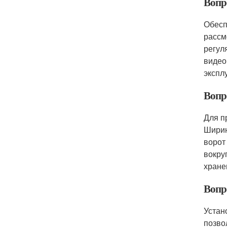
Вопр
Обесп
рассм
регул
видео
экспл
Вопр
Для п
Ширин
ворот
вокру
хране
Вопр
Устан
позво