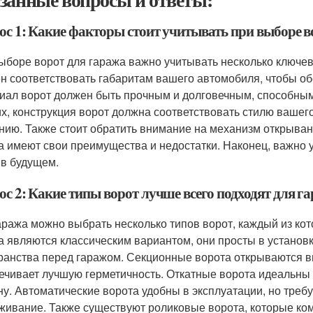
ос 1: Какие факторы стоит учитывать при выборе в
ыборе ворот для гаража важно учитывать несколько ключе
н соответствовать габаритам вашего автомобиля, чтобы обе
иал ворот должен быть прочным и долговечным, способным
их, конструкция ворот должна соответствовать стилю вашег
нию. Также стоит обратить внимание на механизм открыва
а имеют свои преимущества и недостатки. Наконец, важно 
 в будущем.
ос 2: Какие типы ворот лучше всего подходят для г
аража можно выбрать несколько типов ворот, каждый из ко
а являются классическим вариантом, они просты в установк
ранства перед гаражом. Секционные ворота открываются вве
ечивает лучшую герметичность. Откатные ворота идеальны д
ну. Автоматические ворота удобны в эксплуатации, но треб
живание. Также существуют роликовые ворота, которые ком