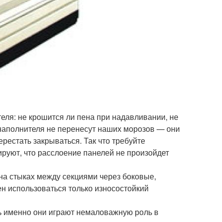
еля: не крошится ли пена при надавливании, не
о наполнителя не перенесут наших морозов — они
ерестать закрываться. Так что требуйте
ируют, что расслоение панелей не произойдет
на стыках между секциями через боковые,
ен использоваться только износостойкий
дь именно они играют немаловажную роль в