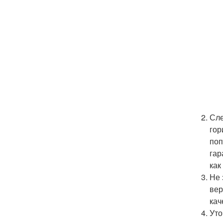
Сле
гор
поп
гар
как
Не 
вер
кач
Уто