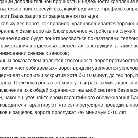
дании дополнительной прочности и надежности крепления 
зательно поинтересуйтесь, какой вид имеет профиль сопря
исит Ваша защита от защемления пальцев;
кольку вес ворот, как правило, уравновешивается торсионн
ранных Вами воротах блокировочное устройств на случай, 
менее важно будет поинтересоваться показателями тепло
промерзания в отдельных элементах конструкции, а также 
никновении снежных заносов;
ным показателем является способность ворот противостоят
 поиск «непробиваемых» ворот вряд ли увенчается успехо
ерживать попытки вскрытия хотя бы 10 минут, до тех пор, 
заны. Полезную роль в этом могут сыграть замки-защелки и
ключение их к общей охранно-сигнальной системе безопас
и, наконец, уточняйте сроки гарантийного обслуживания Ва
изводители гарантируют, что если регулярно проводить п
ков и защелок, ворота прослужат как минимум 5-10 лет.
занные вопросы и ответы: