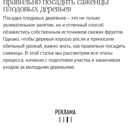
правильно посадить саженцы
плодовых деревьев
Посадка плодовых деревьев – это не только
Дерева от весенних
увлекательное занятие, но и отличный способ
Дерево от вредителей
заморозков
обзавестись собственным источником свежих фруктов.
Однако, чтобы деревья хорошо росли и приносили
обильный урожай, важно знать, как правильно посадить
саженцы. В этой статье мы рассмотрим все этапы
Дерево в открытый
Дерева перед посадкой
процесса, начиная с подготовки участка и заканчивая
грунт
уходом за молодыми деревьями.
Ям для плодового
Подходящие дерева
дерева
Дерева для разных
Плодовый саженец
регионов