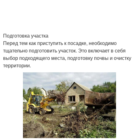
Расстояние между
Дерева для посадки
плодовыми деревьями
Подготовка участка
Перед тем как приступить к посадке, необходимо
тщательно подготовить участок. Это включает в себя
Дерево при посадке
Плодовые культуры
выбор подходящего места, подготовку почвы и очистку
территории.
Фруктовые дерева