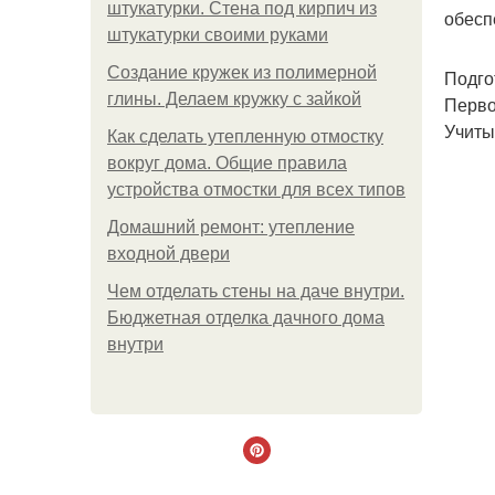
штукатурки. Стена под кирпич из
обесп
штукатурки своими руками
Создание кружек из полимерной
Подго
глины. Делаем кружку с зайкой
Перво
Учиты
Как сделать утепленную отмостку
вокруг дома. Общие правила
устройства отмостки для всех типов
Домашний ремонт: утепление
входной двери
Чем отделать стены на даче внутри.
Бюджетная отделка дачного дома
внутри