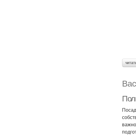
читат
Вас
Пол
Посад
собст
важно
подго