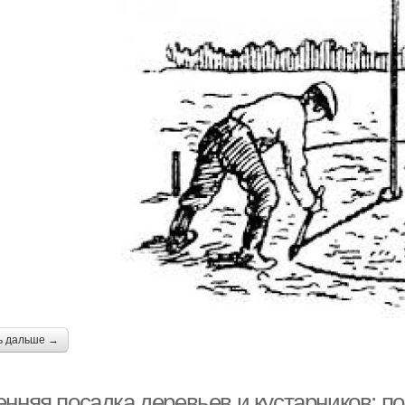
ь дальше →
енняя посадка деревьев и кустарников: п