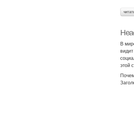
читат
Head
В мир
видит
социа
этой 
Почем
Загол