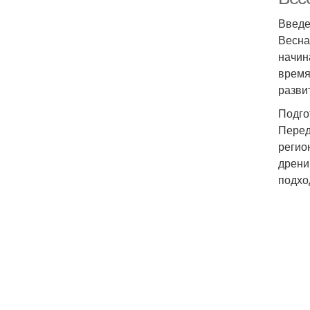
Введ
Весна
начин
время
разви
Подго
Перед
регио
дрени
подхо