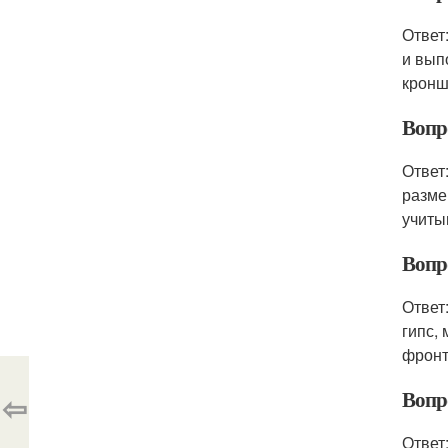
Ответ
и вып
кронш
Вопр
Ответ
разме
учиты
Вопр
Ответ
гипс,
фронт
Вопр
⇦
Ответ