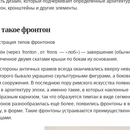
ть дизайн, который подчеркивает определенные архитектур
он, кронштейны и другие элементы.
 такое фронтон
трация типов фронтонов
о́н (через fronton , от frons — «лоб») — завершение (обыч
иченное двумя скатами крыши по бокам иу основания.
 стороны античных храмов всегда оканчивались вверху не
торого бывало украшено скульптурными фигурами, а боковы
 сооружения. В последнюю пору римского искусства появ
 в архитектуру эпохи, а именно такие, в которых наклонн
бразным карнизом, так что образуется тимпан в виде сегме
онов разнообразилась ещё более, появились фронтоны в в
у, в форме. Такие фронтоны устраиваются преимущественно
цами.