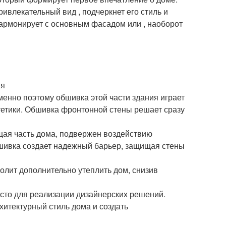
ивлекательный вид , подчеркнет его стиль и
гармонирует с основным фасадом или , наоборот
ия
менно поэтому обшивка этой части здания играет
стетики. Обшивка фронтонной стены решает сразу
щая часть дома, подвержен воздействию
бшивка создает надежный барьер, защищая стены
лит дополнительно утеплить дом, снизив
есто для реализации дизайнерских решений.
хитектурный стиль дома и создать