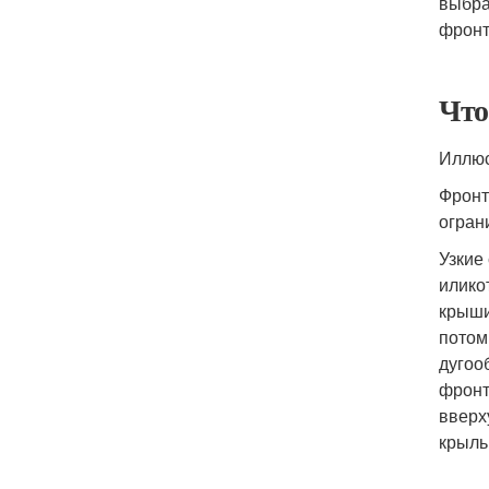
выбра
фронт
Что
Иллюс
Фронт
огран
Узкие
илико
крыши
потом
дугоо
фронт
вверх
крыль