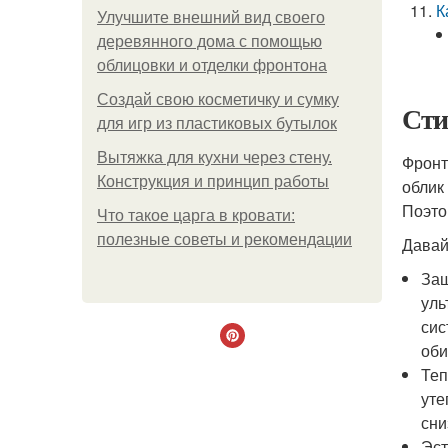
К
Улучшите внешний вид своего
деревянного дома с помощью
облицовки и отделки фронтона
Создай свою косметичку и сумку
Сти
для игр из пластиковых бутылок
Вытяжка для кухни через стену.
Фронт
Конструкция и принцип работы
облик
Поэто
Что такое царга в кровати:
полезные советы и рекомендации
Давай
Защ
уль
сис
оби
Теп
уте
сни
Эст