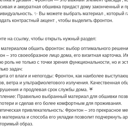
сивая и аккуратная обшивка придаст дому законченный и пр
ивидуальность. ✨ Вы можете выбрать материал , который 
оздать контрастный акцент , чтобы выделить фронтон.
те на ссылку, чтобы открыть нужный раздел:
 материалом обшить фронтон: выбор оптимального решен
он – это своеобразное лицо дома, его визитная карточка. И
ю роль не только с точки зрения функциональности, но и э
лько задач:
ита от влаги и непогоды: Фронтон, как наиболее выступаю
ов, ветра и ультрафиолетового излучения. Качественная о
зрушения и продлевая срок службы дома. ☔
пление: Правильно выбранный материал для обшивки позво
потери и сделав его более комфортным для проживания. ️
етическая привлекательность: Фронтон – это прекрасное м
 материала и способа его укладки позволит подчеркнуть ар
торимый образ.