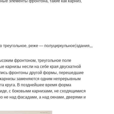
ные элементы фронтона, такие как карниз,
но треугольное, реже — полуциркульное)здания,,,
высоким фронтоном, треугольное поле
е карнизы несли на себе края двускатной
ились фронтоны другой формы, перешедшие
ые карнизы заменяются одним непрерывным
нта круга. В позднейшее время форма
иде, с боковыми карнизами, не сходящимися
 не над фасадами, а над окнами, дверями и