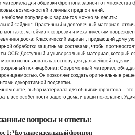
 материала для обшивки фронтона зависит от множества фа
совых возможностей и личных предпочтений.
 наиболее популярных вариантов можно выделить:
льной сайдинг: Практичный и долговечный материал, отли
 в монтаже, устойчив к коррозии и механическим повреждени
евянная доска: Классический вариант, придающий дому уют
ярной обработки защитными составами, чтобы противостоя
ты ОСБ: Доступный и универсальный материал, который ле
 можно использовать как основу для дальнейшей отделки.
розрачный поликарбонат: Современный материал, облада
проницаемостью. Он позволяет создать оригинальные реше
нтами декоративной подсветки.
ечном счете, выбор материала для обшивки фронтона – это
вать все особенности вашего дома и ваши пожелания. Удач
занные вопросы и ответы:
ос 1: Что такое идеальный фронтон