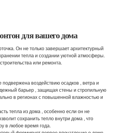
ронтон для вашего дома
рточка. Он не только завершает архитектурный
сохранении тепла и создании уютной атмосферы.
строительства или ремонта.
ее подвержена воздействию осадков , ветра и
адежный барьер , защищая стены и стропильную
уально в регионах с повышенной влажностью и
сть тепла из дома , особенно если он не
зволит сохранить тепло внутри дома , что
ру в любое время года.
который формирует первое впечатление о доме.