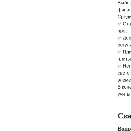
Выбор
финан
Среди
✅ Ста
прост
✅ Дер
регул
✅ Пли
плиты
✅ Неп
свето
элеме
В кон
учиты
Свя
Вопр