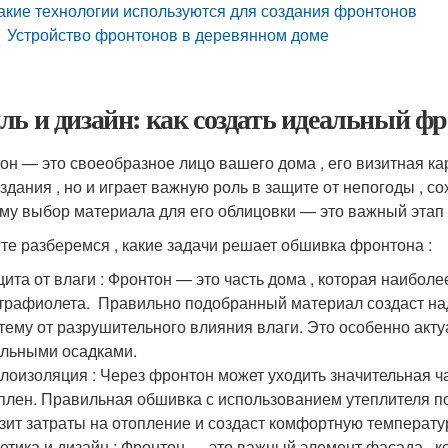
акие технологии используются для создания фронтонов
Устройство фронтонов в деревянном доме
ль и дизайн: как создать идеальный ф
он — это своеобразное лицо вашего дома , его визитная ка
 здания , но и играет важную роль в защите от непогоды , 
му выбор материала для его облицовки — это важный этап 
те разберемся , какие задачи решает обшивка фронтона :
ита от влаги : Фронтон — это часть дома , которая наибол
трафиолета. ️ Правильно подобранный материал создаст н
тему от разрушительного влияния влаги. Это особенно акт
льными осадками.
лоизоляция : Через фронтон может уходить значительная ча
плен. Правильная обшивка с использованием утеплителя по
зит затраты на отопление и создаст комфортную температу
етика и дизайн : Фронтон — это важный элемент фасада , 