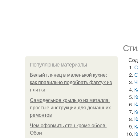
Сти
Сод
Популярные материалы
С
С
Белый глянец в маленькой кухне:
Ч
как правильно подобрать фартук из
К
плитки
К
Самодельное крыльцо из металла:
К
простые инструкции для домашних
К
ремонтов
К
Чем оформить стен кроме обоев.
К
Обои
К