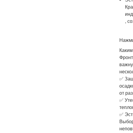
Кра
инд
, с
Нажми
Каким
Фронт
важну
неско
✅ Защ
осадк
от ра
✅ Уте
тепло
✅ Эст
Выбор
непов